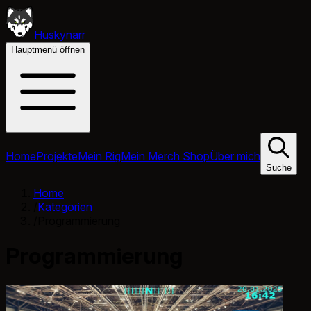
Huskynarr
Hauptmenü öffnen
Home
Projekte
Mein Rig
Mein Merch Shop
Über mich
Suche
Home
/
Kategorien
/
Programmierung
Programmierung