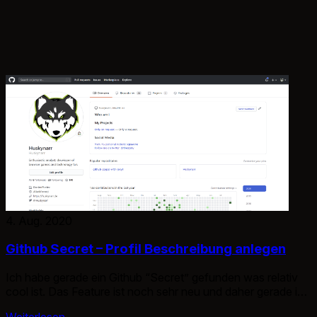
4. Aug. 2020
Github Secret – Profil Beschreibung anlegen
Ich habe gerade ein Github “Secret” gefunden was relativ
cool ist. Das Feature ist noch sehr neu und daher gerade im
Trend. Wenn man ein Repository mit dem eigenen GitHub
Weiterlesen