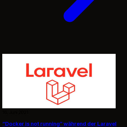
16. Juni 2021
“Docker is not running” während der Laravel