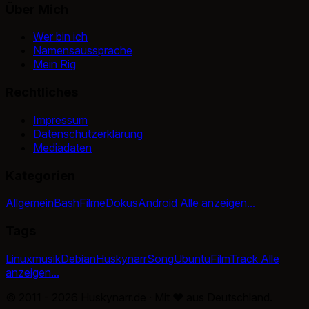
Über Mich
Wer bin ich
Namensaussprache
Mein Rig
Rechtliches
Impressum
Datenschutzerklärung
Mediadaten
Kategorien
Allgemein
Bash
Filme
Dokus
Android
Alle anzeigen...
Tags
Linux
musik
Debian
Huskynarr
Song
Ubuntu
Film
Track
Alle
anzeigen...
© 2011 - 2026 Huskynarr.de · Mit
♥
aus Deutschland.