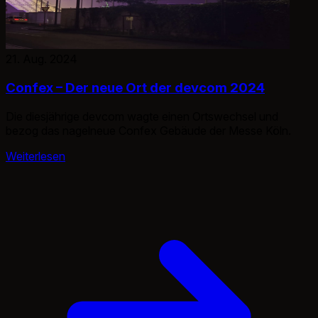
21. Aug. 2024
Confex – Der neue Ort der devcom 2024
Die diesjährige devcom wagte einen Ortswechsel und
bezog das nagelneue Confex Gebäude der Messe Köln.
Weiterlesen