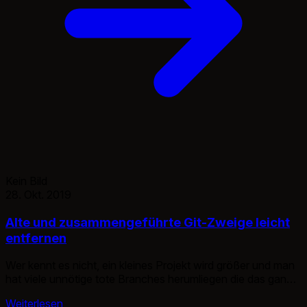
Kein Bild
28. Okt. 2019
Alte und zusammengeführte Git-Zweige leicht
entfernen
Wer kennt es nicht, ein kleines Projekt wird größer und man
hat viele unnötige tote Branches herumliegen die das ganze
Unsauber machen. Mit diesem Einzeiler kann man
Weiterlesen
zumindest lokale Git-Zweige entfernen, die bereits in den