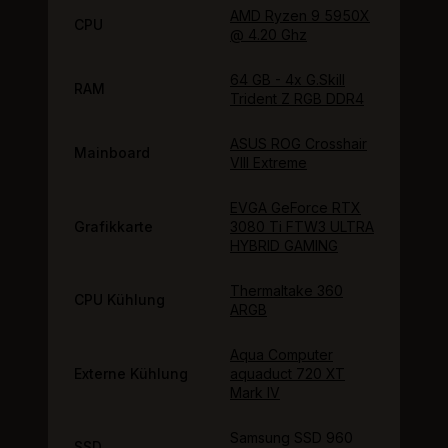
AMD Ryzen 9 5950X
CPU
@ 4.20 Ghz
64 GB - 4x G.Skill
RAM
Trident Z RGB DDR4
ASUS ROG Crosshair
Mainboard
VIII Extreme
EVGA GeForce RTX
Grafikkarte
3080 Ti FTW3 ULTRA
HYBRID GAMING
Thermaltake 360
CPU Kühlung
ARGB
Aqua Computer
Externe Kühlung
aquaduct 720 XT
Mark IV
Samsung SSD 960
SSD