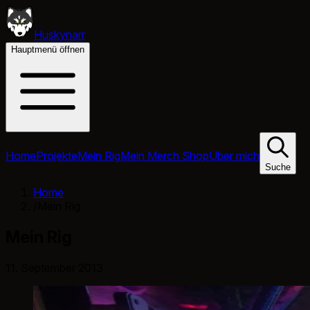
Huskynarr
Hauptmenü öffnen
Home
Projekte
Mein Rig
Mein Merch Shop
Über mich
Suche
Home
/
Mein Rig
Mein Rig
11. September 2013