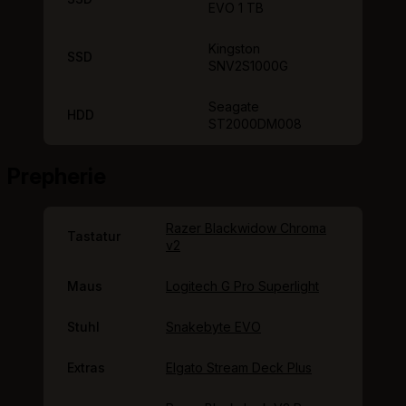
EVO 1 TB
Kingston
SSD
SNV2S1000G
Seagate
HDD
ST2000DM008
Prepherie
Razer Blackwidow Chroma
Tastatur
v2
Maus
Logitech G Pro Superlight
Stuhl
Snakebyte EVO
Extras
Elgato Stream Deck Plus