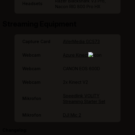
Razer Blackshark V3 Pro,
Headsets
Nacon RIG 800 Pro HX
Streaming Equipment
Capture Card
AVerMedia GC573
Webcam
Azure Kinect
Webcam
CANON EOS 600D
Webcam
2x Kinect V2
Speedlink VOLITY
Mikrofon
Streaming Starter Set
Mikrofon
DJI Mic 2
Changelog: