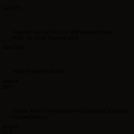
Juli 2012
: GigaByte GA-970A-UD3 Motherboard Sockel
AM3+ 4x DDR3 Speicher ATX
März 2012
: AMD Phenom II X4 965
Februar
2012
: Corsair XMS3 TWIN3X2048-1333C9DHX 2GB Dual
Channel Memory
August
2011