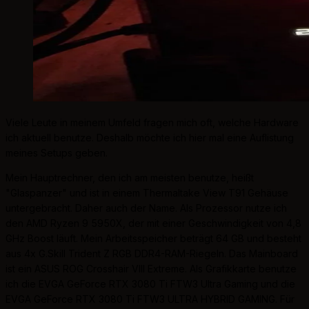
Viele Leute in meinem Umfeld fragen mich oft, welche Hardware
ich aktuell benutze. Deshalb möchte ich hier mal eine Auflistung
meines Setups geben.
Mein Hauptrechner, den ich am meisten benutze, heißt
"Glaspanzer" und ist in einem Thermaltake View T91 Gehäuse
untergebracht. Daher auch der Name. Als Prozessor nutze ich
den AMD Ryzen 9 5950X, der mit einer Geschwindigkeit von 4,8
GHz Boost läuft. Mein Arbeitsspeicher beträgt 64 GB und besteht
aus 4x G.Skill Trident Z RGB DDR4-RAM-Riegeln. Das Mainboard
ist ein ASUS ROG Crosshair VIII Extreme. Als Grafikkarte benutze
ich die EVGA GeForce RTX 3080 Ti FTW3 Ultra Gaming und die
EVGA GeForce RTX 3080 Ti FTW3 ULTRA HYBRID GAMING. Für