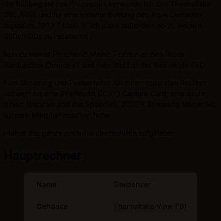
die Kühlung meines Prozessors verwende ich den Thermaltake
360 ARGB und für eine externe Kühlung den Aqua Computer
aquaduct 720 XT Mark IV. Ich plane außerdem noch, weitere
SSDs/HDDs zu installieren.
Nun zu meiner Peripherie: Meine Tastatur ist eine Razer
Blackwidow Chroma v2 und mein Stuhl ist der Snakebyte EVO.
Fürs Streaming und Testen nutze ich einen separaten Rechner,
auf dem ich eine AVerMedia GC573 Capture Card, eine Azure
Kinect-Webcam und das Speedlink VOLITY Streaming Starter Set
für mein Mikrofon installiert habe.
Hier ist das ganze noch mal übersichtlich aufgelistet.
Hauptrechner
Name
Glaspanzer
Gehäuse
Thermaltake View T91