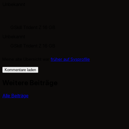
Unbekannt
GSkill Trident Z 16 GB
Unbekannt
GSkill Trident Z 16 GB
Meine alte Übersicht war
früher auf Sysprofile
.
Kommentare laden
Weitere Beiträge
Alle Beiträge