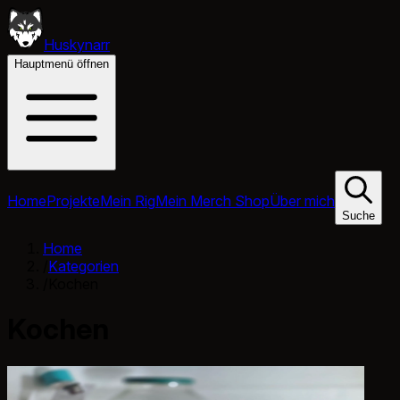
Huskynarr
Hauptmenü öffnen
Home
Projekte
Mein Rig
Mein Merch Shop
Über mich
Suche
Home
/
Kategorien
/
Kochen
Kochen