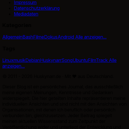
Impressum
Datenschutzerklärung
Mediadaten
Kategorien
Allgemein
Bash
Filme
Dokus
Android
Alle anzeigen...
Tags
Linux
musik
Debian
Huskynarr
Song
Ubuntu
Film
Track
Alle
anzeigen...
© 2011 - 2026 Huskynarr.de · Mit
♥
aus Deutschland.
Dieser Blog ist ein persönliches Journal, das ausschließlich
meine eigenen Meinungen, Kenntnisse und Gedanken
widerspiegelt. Die hier geteilten Inhalte repräsentieren meine
individuellen Ansichten und sind nicht mit den Ansichten von
Organisationen, mit denen ich beruflich oder persönlich
verbunden bin, gleichzusetzen. Jeder Beitrag spiegelt
meinen aktuellen Wissensstand zum Zeitpunkt der
Veröffentlichung wider und unterliegt der Entwicklung und