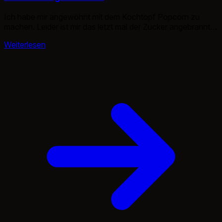
Ich habe mir angewöhnt mit dem Kochtopf Popcorn zu
machen. Leider ist mir das letzt mal der Zucker angebrannt.
Den habe ich auch bislang kaum weg bekommen. Nichts
Weiterlesen
desto trotz wollte ich heute Abend wieder Popcorn. Alles
klar, Öl in den Topf.. heiß machen. Nach wenigen Minuten
merke ich das es dank des Zuckers qualmt […]