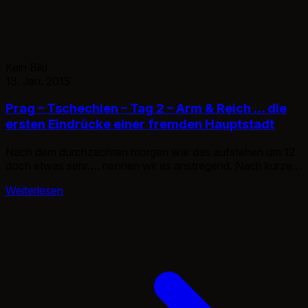
Kein Bild
13. Jan. 2015
Prag – Tschechien – Tag 2 – Arm & Reich … die
ersten Eindrücke einer fremden Hauptstadt
Nach dem durchzechten morgen war das aufstehen um 12
doch etwas sehr…. nennen wir es anstregend. Nach kurzem
Duschen erstmal den Tag planen. Wir gingen los in die
Weiterlesen
Stadt, hier bekam ich die ersten Eindrücke von der Stadt die
mich teilweise sehr überraschten. So entdeckten wir nur
wenige Meter nach dem Start bereits einen Herren […]