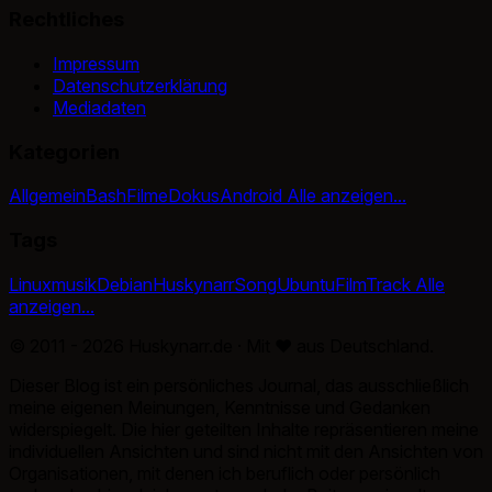
Rechtliches
Impressum
Datenschutzerklärung
Mediadaten
Kategorien
Allgemein
Bash
Filme
Dokus
Android
Alle anzeigen...
Tags
Linux
musik
Debian
Huskynarr
Song
Ubuntu
Film
Track
Alle
anzeigen...
© 2011 - 2026 Huskynarr.de · Mit
♥
aus Deutschland.
Dieser Blog ist ein persönliches Journal, das ausschließlich
meine eigenen Meinungen, Kenntnisse und Gedanken
widerspiegelt. Die hier geteilten Inhalte repräsentieren meine
individuellen Ansichten und sind nicht mit den Ansichten von
Organisationen, mit denen ich beruflich oder persönlich