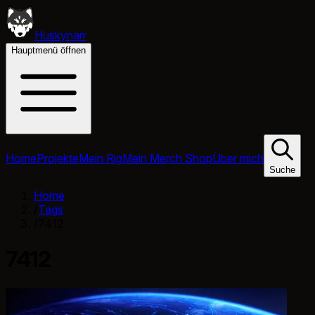
Huskynarr
Hauptmenü öffnen
Home
Projekte
Mein Rig
Mein Merch Shop
Über mich
Suche
Home
/
Tags
/
7412
7412