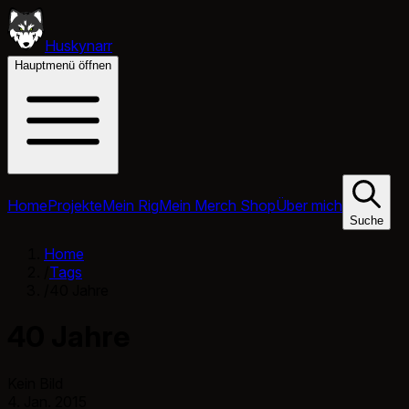
Huskynarr
Hauptmenü öffnen
Home
Projekte
Mein Rig
Mein Merch Shop
Über mich
Suche
Home
/
Tags
/
40 Jahre
40 Jahre
Kein Bild
4. Jan. 2015