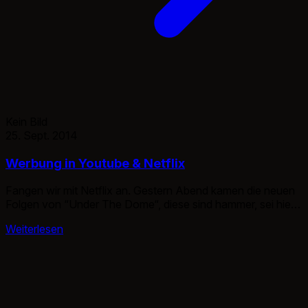
Kein Bild
25. Sept. 2014
Werbung in Youtube & Netflix
Fangen wir mit Netflix an. Gestern Abend kamen die neuen
Folgen von “Under The Dome“, diese sind hammer, sei hier
mal gesagt. So, die Serie wurde für Netflix unterbrochen, für
Weiterlesen
einen 30 sek. Spot. Und in jeder Werbepause kamen min. 1 –
2 Netflix Spots. Zwischen Durch auch mal 1 MaxDome
Spot.. also insgesamt 1er. […]