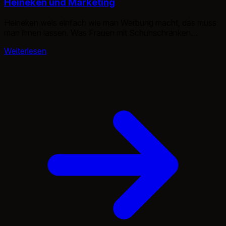
Heineken und Marketing
Heineken weis einfach wie man Werbung macht, das muss
man ihnen lassen. Was Frauen mit Schuhschränken
können….. ;) Dank dem Internet hat Heineken noch eine
Weiterlesen
zweite Variante. Hier noch zwei weitere. ;)