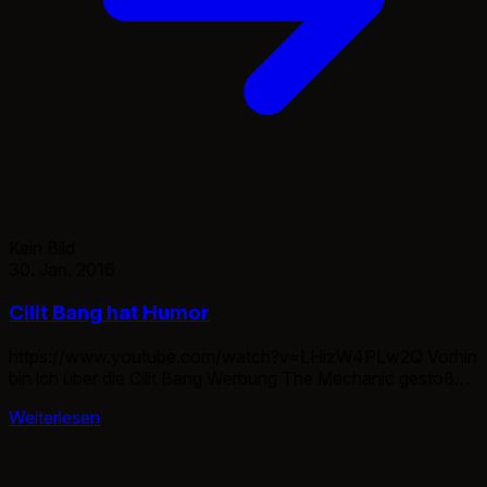
Kein Bild
30. Jan. 2016
Cilit Bang hat Humor
https://www.youtube.com/watch?v=LHizW4PLw2Q Vorhin
bin ich über die Cilit Bang Werbung The Mechanic gestoßen
und die will ich euch nicht vorenthalten. Da hat man sich mal
Weiterlesen
wirklich angestrengt mal etwas zu kreieren.