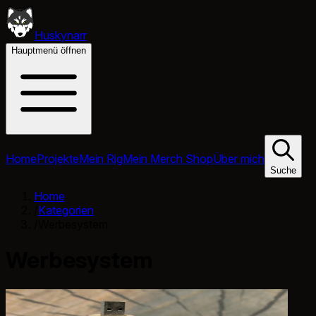
Huskynarr
Hauptmenü öffnen
Home
Projekte
Mein Rig
Mein Merch Shop
Über mich
Suche
Home
/
Kategorien
/
Werbesystem
Werbesystem