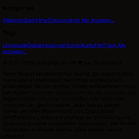
Kategorien
Allgemein
Bash
Filme
Dokus
Android
Alle anzeigen...
Tags
Linux
musik
Debian
Huskynarr
Song
Ubuntu
Film
Track
Alle
anzeigen...
© 2011 - 2026 Huskynarr.de · Mit
♥
aus Deutschland.
Dieser Blog ist ein persönliches Journal, das ausschließlich
meine eigenen Meinungen, Kenntnisse und Gedanken
widerspiegelt. Die hier geteilten Inhalte repräsentieren meine
individuellen Ansichten und sind nicht mit den Ansichten von
Organisationen, mit denen ich beruflich oder persönlich
verbunden bin, gleichzusetzen. Jeder Beitrag spiegelt
meinen aktuellen Wissensstand zum Zeitpunkt der
Veröffentlichung wider und unterliegt der Entwicklung und
Veränderung meiner persönlichen Perspektiven. Alle Rechte
vorbehalten. Eventuelle Rechte Dritter bleiben hiervon
unberührt.