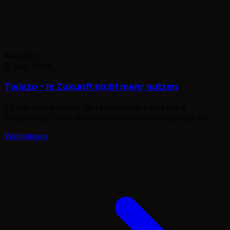
Kein Bild
9. Dez. 2014
Twixzo – In Zukunft nicht mehr nutzen
Es war einmal seriös. Nicht nutzenBis heute keine
Auszahlung! Ganz einfach, nach dem der ursprüngliche
Besitzer es verkauft hatte, haben die neuen nichts
Weiterlesen
verändert. Der einzige Unterschied der kam, lag darin, das
sie die Einnahmen nicht auszahlten. Hier sieht man schön,
das ich genug Punkte hatte um einen Gutschein zu
bestellen. Diesen habe ich bis […]