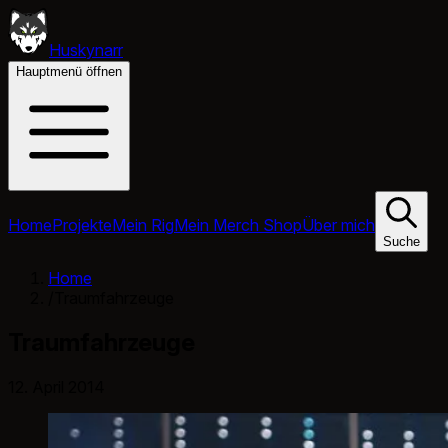
Huskynarr
Hauptmenü öffnen
Home
Projekte
Mein Rig
Mein Merch Shop
Über mich
Suche
Home
/
Traumfahrzeuge
Traumfahrzeuge
12. April 2014