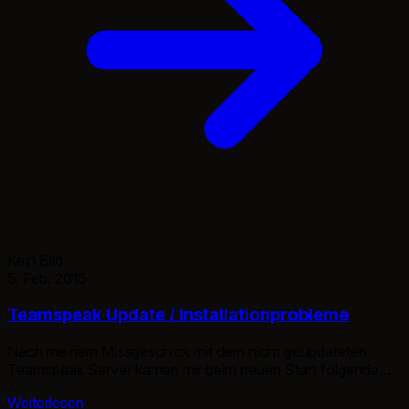
Source) at com.exe4j.runtime.WinLauncher.main(Unknown
Source) at
com.install4j.runtime.launcher.WinLauncher.main(Unknown
Source) Nach langem googlen und durchlesen des
Jdownloader Forums, bin ich dann auf diese Lösung […]
Kein Bild
5. Feb. 2015
Teamspeak Update / Installationprobleme
Nach meinem Missgeschick mit dem nicht geupdateten
Teamspeak Server kamen mir beim neuen Start folgende
Fehler. |ERROR |ServerLibPriv | | Server() error while
Weiterlesen
starting servermanager, error: instance check error