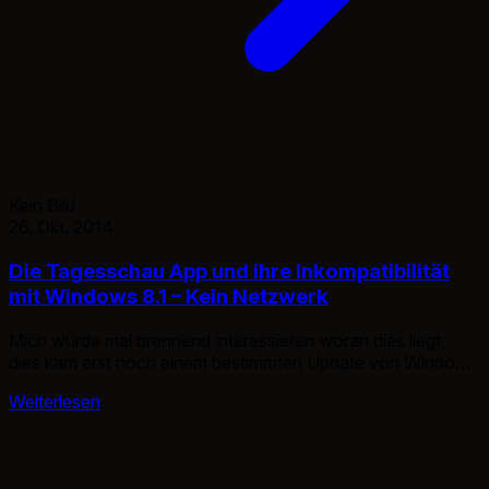
Kein Bild
26. Okt. 2014
Die Tagesschau App und ihre Inkompatibilität
mit Windows 8.1 – Kein Netzwerk
Mich würde mal brennend interessieren woran dies liegt,
dies kam erst noch einem bestimmten Update von Windows
8.1 zustande. Leider sieht man nur in Foren und im App
Weiterlesen
Store nur Beschwerden oder Lob, leider keine
Problemlösung. Ich habe sowohl Firewall, Lizens wie auch
Updates überprüft.