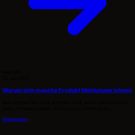
Kein Bild
22. Juli 2015
Warum sich manche Produkt Meldungen lohnen
Beim letzten Six-Pack Rothaus Kauf, waren alle Flaschen
leider mit Glasschaden. Die Flaschen hatten innen
Glassplitter, als treuer Kunde habe ich es gemeldet, leider
Weiterlesen
hatte ich bereits die Glasflaschen weg geschafft und konnte
mir die Etikett Nummer nicht mehr angeben. Eigentlich blöd,
da ich mich aber so fürsorglich um diese Produktprobleme