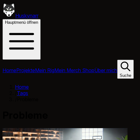
Huskynarr
Hauptmenü öffnen
Home
Projekte
Mein Rig
Mein Merch Shop
Über mich
Suche
Home
/
Tags
/
Probleme
Probleme