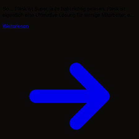
So… Plesk ist Super, ja ihr habt richtig gelesen. Plesk ist
eigentlich eine Ultimative Lösung für wenige Mitarbeiter, enn
man Plesk zu nutzen weis, ist es geil. In der Version 12
Weiterlesen
unterstützt es sogar mehrere Parallele PHP Varianten, eig.
super. Das DotDeb Repository einzubinden empfehle ich
jetzt mal nicht. Ich habe es dennoch gemacht und […]