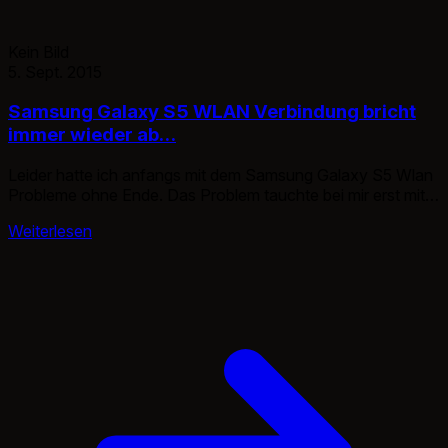
Kein Bild
5. Sept. 2015
Samsung Galaxy S5 WLAN Verbindung bricht
immer wieder ab…
Leider hatte ich anfangs mit dem Samsung Galaxy S5 Wlan
Probleme ohne Ende. Das Problem tauchte bei mir erst mit
deM Android 5.0 Update auf. Jedes mal neues aufbauen der
Weiterlesen
Wlan Verbindung, unersättlicher Netz Traffic Verbrauch,
statt Wlan Verbrauch. Die Lösungs Möglichkeiten sind recht
einfach. Übersicht: Smartphone neustarten WLAN
Verbindung erneut aufbauen WLAN im Standbymodus […]