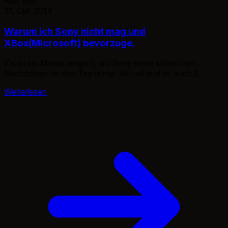
Kein Bild
31. Okt. 2014
Warum ich Sony nicht mag und
XBox(Microsoft) bevorzuge.
Kaum ein Monat vergeht, wo Sony keine schlechten
Nachrichten an den Tag bringt. Aktuell sind es auch 2
Schlagzeilen, zum einen der Verlust und dann wie immer
Weiterlesen
Lücken über Lücken. Bei monatlichen Downtimes und
ständigen Sicherheitsproblme verzichte ich doch gerne auf
das Gratis Online spielen und bezahle lieber Profis bei denen
es zumindest halbwegs läuft. […]