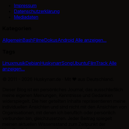
Impressum
Datenschutzerklärung
Mediadaten
Kategorien
Allgemein
Bash
Filme
Dokus
Android
Alle anzeigen...
Tags
Linux
musik
Debian
Huskynarr
Song
Ubuntu
Film
Track
Alle
anzeigen...
© 2011 - 2026 Huskynarr.de · Mit
♥
aus Deutschland.
Dieser Blog ist ein persönliches Journal, das ausschließlich
meine eigenen Meinungen, Kenntnisse und Gedanken
widerspiegelt. Die hier geteilten Inhalte repräsentieren meine
individuellen Ansichten und sind nicht mit den Ansichten von
Organisationen, mit denen ich beruflich oder persönlich
verbunden bin, gleichzusetzen. Jeder Beitrag spiegelt
meinen aktuellen Wissensstand zum Zeitpunkt der