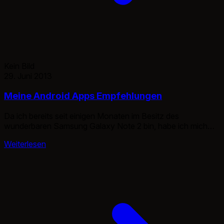
Kein Bild
29. Juni 2013
Meine Android Apps Empfehlungen
Da ich bereits seit einigen Monaten im Besitz des
wunderbaren Samsung Galaxy Note 2 bin, habe ich mich
auch mit Android erstmals beschäftigt. So wurde ich aus
Weiterlesen
einem Anti Android/IOS Verfechter zu einem Android
Liebhaber. :) Aus dem Grund liste ich hier einen aktuellen
permanenten Teil meiner Apps auf. Einige Apps werde ich
nicht auflisten […]