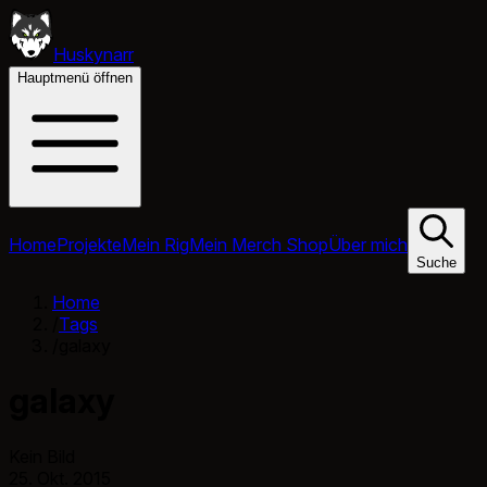
Huskynarr
Hauptmenü öffnen
Home
Projekte
Mein Rig
Mein Merch Shop
Über mich
Suche
Home
/
Tags
/
galaxy
galaxy
Kein Bild
25. Okt. 2015