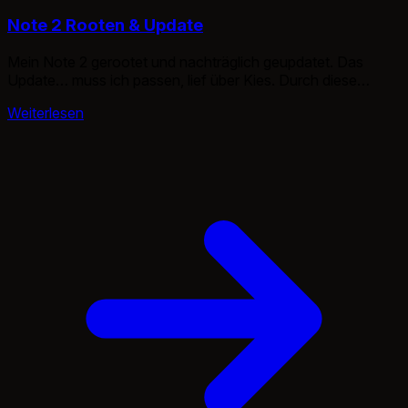
Note 2 Rooten & Update
Mein Note 2 gerootet und nachträglich geupdatet. Das
Update… muss ich passen, lief über Kies. Durch diese
Anleitung erhaltet ihr das Root-Recht auf dem Samsung
Weiterlesen
Galaxy Note 2, dennoch betone ich hier noch einmal, es ist
kein Custom-Rom, lediglich Root. Achtung: Hierbei geht die
Softwaregarantie verloren und zudem besteht Brickgefahr.
Ich übernehme keinerlei Haftung für […]