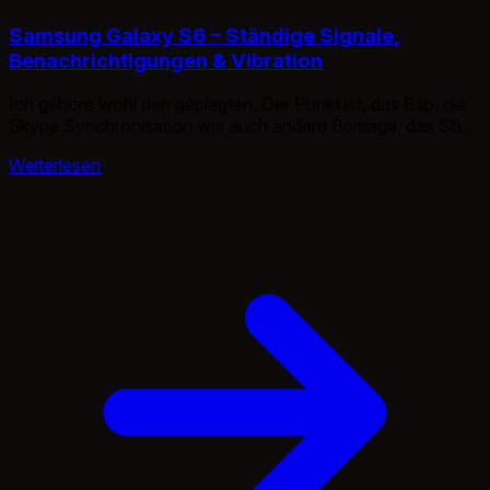
Samsung Galaxy S6 – Ständige Signale,
Benachrichtigungen & Vibration
Ich gehöre wohl den geplagten. Der Punkt ist, das Bsp. die
Skype Synchronisation wie auch andere Beiträge, das S6
dazu bringen, das Handy unerträglich lange klingeln zu
Weiterlesen
lassen. Der Fehler liegt an der
“Benachrichtigungserinnerung“, diese meldet jede
Notification immer wieder. Desto mehr Meldungen, desto
mehr Erinnerungen. Schlimmerweise auch wenn das Handy
auf “lautlos ohne vibrieren” […]