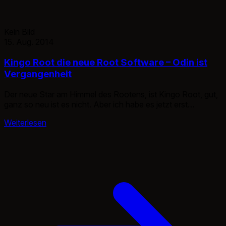
Kein Bild
15. Aug. 2014
Kingo Root die neue Root Software – Odin ist
Vergangenheit
Der neue Star am Himmel des Rootens, ist Kingo Root, gut,
ganz so neu ist es nicht. Aber ich habe es jetzt erst
entdeckt, nach dem erneuten Rooten. Super Spielzeug mit
Weiterlesen
dem das rooten Idiotensicher gemacht wurde. Leider sind
noch nicht alle Smartphone darin enthalten die ich gerne
hätte, aber es kommen stetig neue dazu. […]