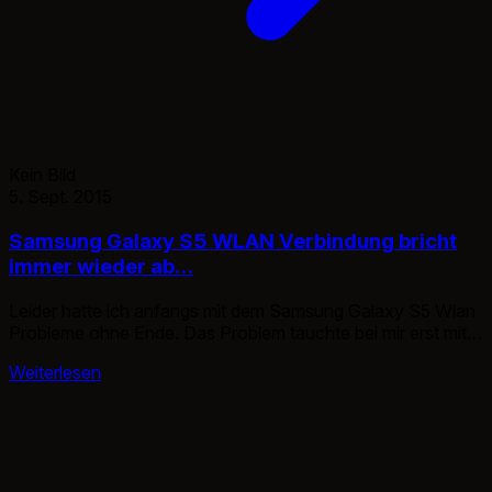
Kein Bild
5. Sept. 2015
Samsung Galaxy S5 WLAN Verbindung bricht
immer wieder ab…
Leider hatte ich anfangs mit dem Samsung Galaxy S5 Wlan
Probleme ohne Ende. Das Problem tauchte bei mir erst mit
deM Android 5.0 Update auf. Jedes mal neues aufbauen der
Weiterlesen
Wlan Verbindung, unersättlicher Netz Traffic Verbrauch,
statt Wlan Verbrauch. Die Lösungs Möglichkeiten sind recht
einfach. Übersicht: Smartphone neustarten WLAN
Verbindung erneut aufbauen WLAN im Standbymodus […]