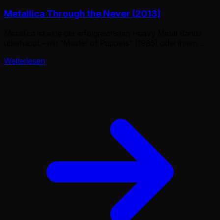
Metallica Through the Never (2013)
Metallica ist eine der erfolgreichsten Heavy Metal Bands
überhaupt – mit “Master of Puppets” (1985) oder ihrem
Schwarzen Album (1991) gelang es ihnen, das Genre einem
Weiterlesen
breiten Publikum zugänglich zu machen. Und noch immer
stehen sie regelmäßig auf der großen Bühne – so auch
2012, in Mexiko und Kanada, umgeben von 36 3D-
Kameras. In die […]