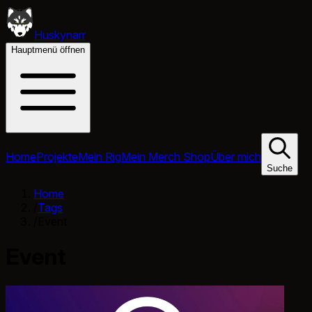
Huskynarr
Hauptmenü öffnen
Home
Projekte
Mein Rig
Mein Merch Shop
Über mich
Suche
Home
/
Tags
/
Event
Event