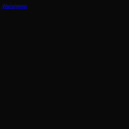
https://downloads.mariadb.com/MariaDB/mariadb_repo_setu
Weiterlesen