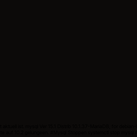
ktuell ist. mysql Ver 15.1 Distrib 10.1.37-MariaDB, for debian-l
pdate auf 10.2 gelungeen. #Mysql Stoppen systemctl stop mysql #