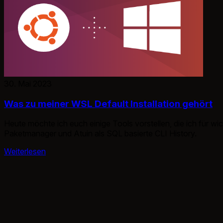
30. Mai 2023
Was zu meiner WSL Default Installation gehört
Heute möchte ich euch einige Tools vorstellen, die ich für wich
Paketmanager und Atuin als SQL basierte CLI History.
Weiterlesen