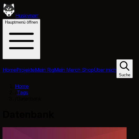
Huskynarr
Hauptmenü öffnen
Home
Projekte
Mein Rig
Mein Merch Shop
Über mich
Suche
Home
/
Tags
/
Datenbank
Datenbank