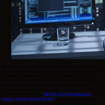
Nach diversen Umstellungen und Updates bekam ich nur
noch bei Plesk und in der Shell folgenden Fehler:"
Unable to
connect to database: 1045
". Das Problem ist klar, das
gespeicherte Passwort in "
/etc/psa/.psa.shadow
" nicht
übereinstimmt mit dem Passwort des MySQL Users
"
admin
" in der MySQL Datenbank. Die Reihe ist einfach,
Neuen passwort setzen,
MySQL Ohne Rechtetabelle
starten und das Root Passwort
setzten, Neustarten und
fertig. Passwort setzen in der Shadow:
echo temppasswd >