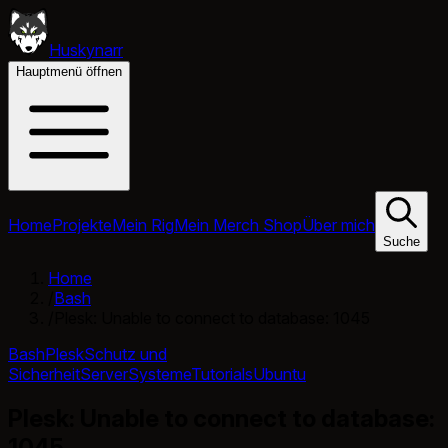
Huskynarr
Hauptmenü öffnen
Home
Projekte
Mein Rig
Mein Merch Shop
Über mich
Suche
Home
/
Bash
/
Plesk: Unable to connect to database: 1045
Bash
Plesk
Schutz und
Sicherheit
Server
Systeme
Tutorials
Ubuntu
Plesk: Unable to connect to database:
1045