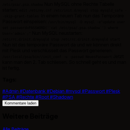
Nun MySQL ohne Rechte Tabelle
/etc/psa/.psa.shadow
starten:
edit /etc/my.cnf /etc/init.d/mysql stop mysqld_safe -
In einem neuen Tab nun das Temporäre
-skip-grant-tables
Passwort einspeisen:
/usr/bin/mysql -D mysql -e"update user
set password=PASSWORD('`cat /etc/psa/.psa.shadow`') where
Nun MySQL neustarten:
User='admin';"
/etc/rc.d/init.d/mysqld stop /etc/rc.d/init.d/mysqld start
Nun ist das temporäre Passwort da und wir können direkt
mit Plesk und verschlüsselt das Passwort generieren:
Jetzt
/usr/local/psa/bin//init_conf -u -passwd NeuesPasswort
kann man den 2. Tab schliesen. So schnell geht es und man
ist fertig.
Tags:
#Admin
#Datenbank
#Debian
#mysql
#Passwort
#Plesk
#PSA
#Rechte
#Root
#Shadown
Kommentare laden
Weitere Beiträge
Alle Beiträge