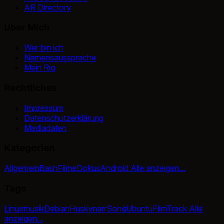
AR Directory
Über Mich
Wer bin ich
Namensaussprache
Mein Rig
Rechtliches
Impressum
Datenschutzerklärung
Mediadaten
Kategorien
Allgemein
Bash
Filme
Dokus
Android
Alle anzeigen...
Tags
Linux
musik
Debian
Huskynarr
Song
Ubuntu
Film
Track
Alle
anzeigen...