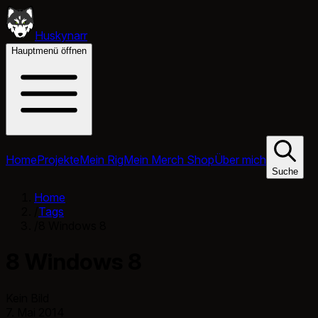
Huskynarr
Hauptmenü öffnen
Home
Projekte
Mein Rig
Mein Merch Shop
Über mich
Suche
Home
/
Tags
/
8 Windows 8
8 Windows 8
Kein Bild
7. Mai 2014