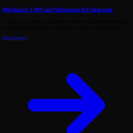
Windows 7 SP1 auf Windows 8.1 Upgrade
So nun ist es soweit, nachdem immer mehr Windowsfehler
mein System befallen haben und ich auch keine Lust auf
Neuinstallation hatte, habe ich es ziemlich radikal gemacht
Weiterlesen
und gleich ein Upgrade auf Windows 8.1 gemacht. Nun, der
Umzug war ziemlich einfach. Iso mounten bzw. CD einlegen
und los gehts. Das erste ist die Frage nach […]