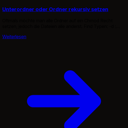
Unterordner oder Ordner rekursiv setzen
Oftmals möchte man alle Ordner auf ein Chmod Recht
setzen, jedoch die Dateien alle anderst. Find Typen: -d :
Directorys -f : Files #Ordner find . -type d -exec chmod 755
Weiterlesen
{} \; #Dateien find . -type f -exec chmod 644 {} \;