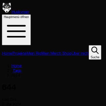
Huskynarr
Hauptmenü öffnen
Home
Projekte
Mein Rig
Mein Merch Shop
Über mich
Suche
Home
/
Tags
/
644
644
Kein Bild
9. Juli 2014