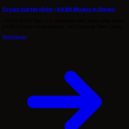
Crysis startet nicht – 64 Bit Modus in Steam
✓Crysis 64Bit Files / Fix Download Wer Crysis unter einem
64 Bit System nutzen möchte, hat Probleme. Denn Crysis
wird in Steam & Co. oftmals nur als 32 Bit Variante
Weiterlesen
ausgeliefert. Lösungen: Steam: Den 32bit order einfach
umbenennen und den 64bit in 32bit. Regulär: Den Ordner
einfügen und die Verknüpfung anpassen.