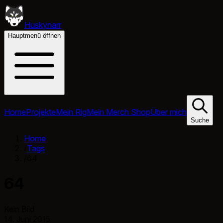
Huskynarr
Hauptmenü öffnen
Home
Projekte
Mein Rig
Mein Merch Shop
Über mich
Suche
Home
/
Tags
/
64
64
Kein Bild
14. Juni 2015