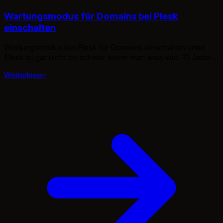
Wartungsmodus für Domains bei Plesk
einschalten
Wartungsmodus bei Plesk für Domains einschalten unter
Plesk ist gar nicht so schwer wenn man weis wie. :D Jeder
Webseiten Betreiber mit ein wenig SEO Weis, Google findet
Weiterlesen
es uncool wenn die Webseite einfach weg ist, nicht
erreichbar oder einfach nur nicht nutzbar. Dafür gibt es ja
den sogenannten 503 Wartungsmodus. Das
[urlhttp://download1.parallels.com/Plesk/PP10/10.3.1/Doc/d
DE/pdf/plesk-10-control-panel-user-guide.pdf]Plesk
Benutzerhandbuch[/url] behandelt […]