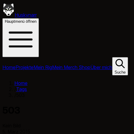
Huskynarr
Hauptmenü öffnen
Home
Projekte
Mein Rig
Mein Merch Shop
Über mich
Suche
Home
/
Tags
/
503
503
Kein Bild
5. März 2015