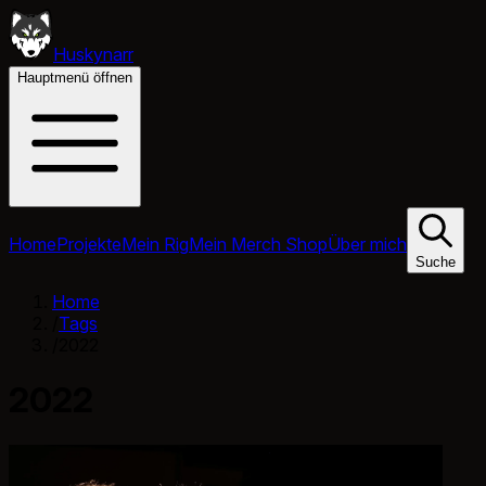
Huskynarr
Hauptmenü öffnen
Home
Projekte
Mein Rig
Mein Merch Shop
Über mich
Suche
Home
/
Tags
/
2022
2022