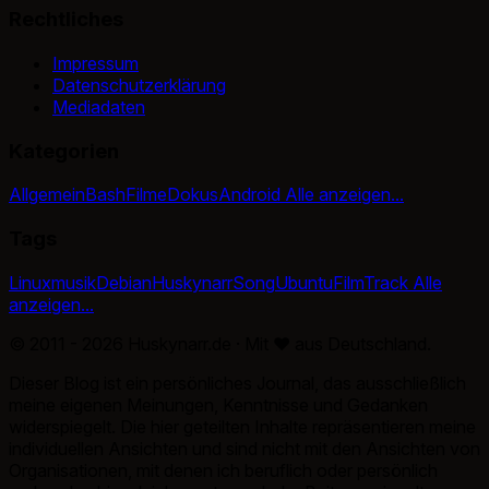
Rechtliches
Impressum
Datenschutzerklärung
Mediadaten
Kategorien
Allgemein
Bash
Filme
Dokus
Android
Alle anzeigen...
Tags
Linux
musik
Debian
Huskynarr
Song
Ubuntu
Film
Track
Alle
anzeigen...
© 2011 - 2026 Huskynarr.de · Mit
♥
aus Deutschland.
Dieser Blog ist ein persönliches Journal, das ausschließlich
meine eigenen Meinungen, Kenntnisse und Gedanken
widerspiegelt. Die hier geteilten Inhalte repräsentieren meine
individuellen Ansichten und sind nicht mit den Ansichten von
Organisationen, mit denen ich beruflich oder persönlich