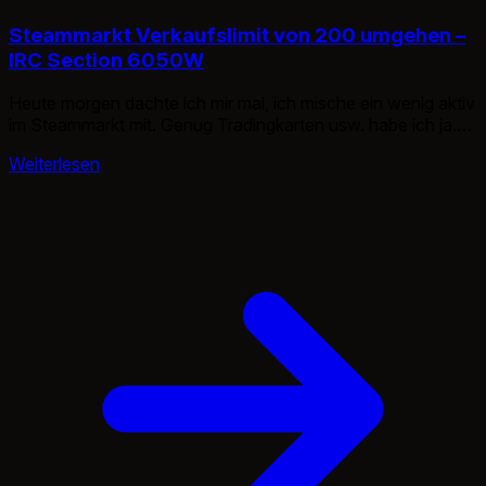
Steammarkt Verkaufslimit von 200 umgehen –
IRC Section 6050W
Heute morgen dachte ich mir mal, ich mische ein wenig aktiv
im Steammarkt mit. Genug Tradingkarten usw. habe ich ja.
Nun, nach einer gewissen Zeit habe ich einfach den Handel
Weiterlesen
mit dem Mouse Rekorder “automatisiert” weil mir das ewige
geklicke und einzelnd verkaufen auf die Eier ging.
Irgendwann kurz vor den letzten 10 Karten kam […]