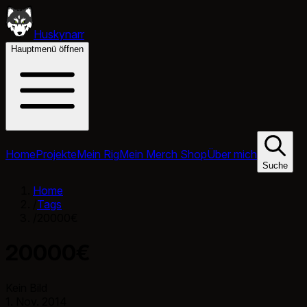
Huskynarr
Hauptmenü öffnen
Home
Projekte
Mein Rig
Mein Merch Shop
Über mich
Suche
Home
/
Tags
/
20000€
20000€
Kein Bild
1. Nov. 2014