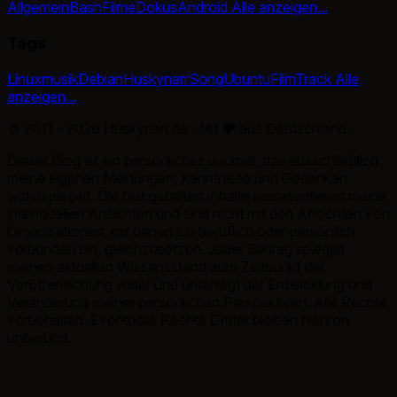
Allgemein
Bash
Filme
Dokus
Android
Alle anzeigen...
Tags
Linux
musik
Debian
Huskynarr
Song
Ubuntu
Film
Track
Alle
anzeigen...
© 2011 - 2026 Huskynarr.de · Mit
♥
aus Deutschland.
Dieser Blog ist ein persönliches Journal, das ausschließlich
meine eigenen Meinungen, Kenntnisse und Gedanken
widerspiegelt. Die hier geteilten Inhalte repräsentieren meine
individuellen Ansichten und sind nicht mit den Ansichten von
Organisationen, mit denen ich beruflich oder persönlich
verbunden bin, gleichzusetzen. Jeder Beitrag spiegelt
meinen aktuellen Wissensstand zum Zeitpunkt der
Veröffentlichung wider und unterliegt der Entwicklung und
Veränderung meiner persönlichen Perspektiven. Alle Rechte
vorbehalten. Eventuelle Rechte Dritter bleiben hiervon
unberührt.