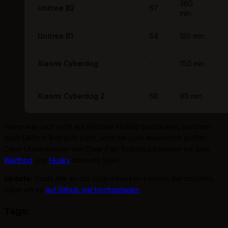
360
Unitree B2
67
min.
Unitree B1
54
120 min.
Xiaomi Cyberdog
-
150 min.
Xiaomi Cyberdog 2
68
90 min.
Wenn man sich nicht auf Roboter Hunde beschränkt, sondern
auch UAVs in Betracht zieht, wird die Liste wesentlich größer.
Denn Unternehmen wie Clear Path Robotics kommen mit dem
Warthog
und
Husky
dann ins Spiel.
Update:
Damit alle an der Liste mitwirken können die möchten,
habe ich es
auf Github mal hochgeladen
.
Tags: