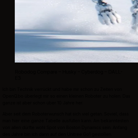
Robodog Compare – Husky – Cyberdog – DALL-
E3
Ich bin Technik verrückt und habe mir schon zu Zeiten von
OpenQ.bo überlegt mir so einen kleinen Roboter zu holen. Das
ganze ist aber schon über 10 Jahre her.
Aber seit dem Roboterwunsch hat sich viel getan. Soviel, dass
man hier eine ganze Tabelle ausfüllen kann. Am bekanntesten
von allen dürfte wohl Spot von Boston Dynamics sein. Anfang
des Jahre bin ich dann auf den Unitree Go1 gestoßen.