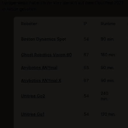
Lustigerweise habe ich ihn kurz danach auf dem Cloudfest 2023
in Aktion gesehen.
Roboter
IP
Runtime
Boston Dynamics Spot
54
90 min.
Ghost Robotics Vision 60
67
180 min.
Anybotics ANYmal
65
90 min.
Anybotics ANYmal X
67
90 min.
240
Unitree Go2
54
min.
Unitree Go1
54
120 min.