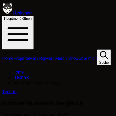
Huskynarr
Hauptmenü öffnen
Home
Projekte
Mein Rig
Mein Merch Shop
Über mich
Suche
Home
/
Technik
/
Roboter Hunde im Vergleich
Technik
Roboter Hunde im Vergleich
Von Huskynarr
·
28. Dezember 2023