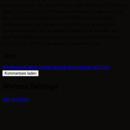
Soundtracks von "Assassin’s Creed" oder "Bioshock" in Freiburg
spielt? Das ist nicht nur für Gamer interessant, sondern auch für
alle, die mal was anderes als die üblichen Klassikkonzerte
erleben wollen. Und das Beste: Es ist nicht nur ein Konzert,
sondern auch eine Art Storytelling-Event. Gerrit Herricks, ein
Musicaldarsteller aus Hamburg, wird durch den Abend führen
und uns in die Welt der jeweiligen Spiele einführen.
Tags:
#freiburg
#Game Musik
#musik
#Orchester
#ORSO
Kommentare laden
Weitere Beiträge
Alle Beiträge