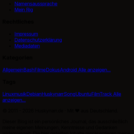
Namensaussprache
Mein Rig
Rechtliches
Impressum
Datenschutzerklärung
Mediadaten
Kategorien
Allgemein
Bash
Filme
Dokus
Android
Alle anzeigen...
Tags
Linux
musik
Debian
Huskynarr
Song
Ubuntu
Film
Track
Alle
anzeigen...
© 2011 - 2026 Huskynarr.de · Mit
♥
aus Deutschland.
Dieser Blog ist ein persönliches Journal, das ausschließlich
meine eigenen Meinungen, Kenntnisse und Gedanken
widerspiegelt. Die hier geteilten Inhalte repräsentieren meine