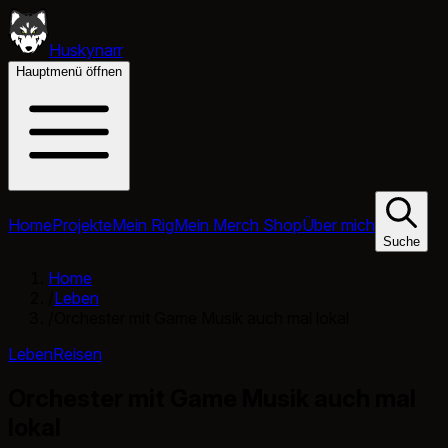
Huskynarr
Hauptmenü öffnen
Home
Projekte
Mein Rig
Mein Merch Shop
Über mich
Suche
Home
/
Leben
/
Orchester mit Game Musik auch mal lokal
Leben
Reisen
Orchester mit Game Musik auch mal
lokal