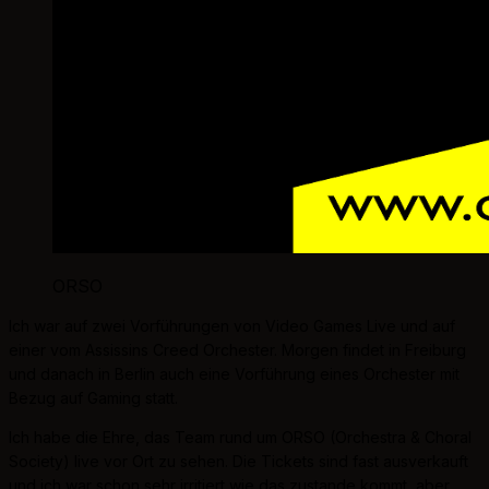
ORSO
Ich war auf zwei Vorführungen von Video Games Live und auf
einer vom Assissins Creed Orchester. Morgen findet in Freiburg
und danach in Berlin auch eine Vorführung eines Orchester mit
Bezug auf Gaming statt.
Ich habe die Ehre, das Team rund um ORSO (Orchestra & Choral
Society) live vor Ort zu sehen. Die Tickets sind fast ausverkauft
und ich war schon sehr irritiert wie das zustande kommt, aber