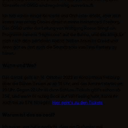
Konzerte mit ORSO sind regelmäßig ausverkauft.
Ich hab schon einige Konzerte und Orchester erlebt, aber jetzt
kommt was richtig Cooles direkt in meine Heimatstadt Freiburg.
Das ORSO unter der Leitung von Wolfgang Roese bringt ein
Programm namens "Highscore" auf die Bühne, und das klingt für
mich nach dem perfekten Abend. Neben Assasins Creed und
Anno gibt es dort auch die Soundtracks von Final Fantasy zu
hören.
Wann und Wo?
Das Ganze geht am 14. Oktober 2023 im Konzerthaus Freiburg
über die Bühne. Einlass ist ab 19 Uhr, und das Konzert startet um
20 Uhr. Gegen 22 Uhr ist dann Schluss. Tickets gibt's schon ab
25€, und wenn ihr richtig Bock auf VIP-Feeling habt, könnt ihr
auch bis zu 57€ hinlegen.
Hier geht's zu den Tickets
.
Warum ist das so cool?
Ich meine, wer hätte gedacht, dass ein Orchester mal