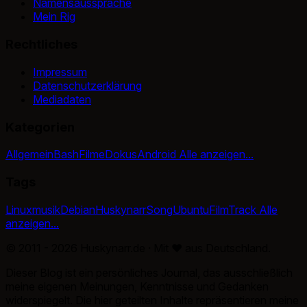
Namensaussprache
Mein Rig
Rechtliches
Impressum
Datenschutzerklärung
Mediadaten
Kategorien
Allgemein
Bash
Filme
Dokus
Android
Alle anzeigen...
Tags
Linux
musik
Debian
Huskynarr
Song
Ubuntu
Film
Track
Alle
anzeigen...
© 2011 - 2026 Huskynarr.de · Mit
♥
aus Deutschland.
Dieser Blog ist ein persönliches Journal, das ausschließlich
meine eigenen Meinungen, Kenntnisse und Gedanken
widerspiegelt. Die hier geteilten Inhalte repräsentieren meine