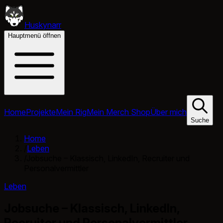
Huskynarr
Hauptmenü öffnen
Home
Projekte
Mein Rig
Mein Merch Shop
Über mich
Suche
Home
/
Leben
/
Jobsuche – Klassisch, LinkedIn, Recruiter und
Personalvermittler
Leben
Jobsuche – Klassisch, LinkedIn,
Recruiter und Personalvermittler