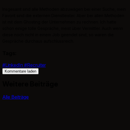
Insgesamt sind alle Methoden abzuwägen bei einer Suche, mein
Favorit sind die externen Dienstleister. Aber bei allen Methoden
ist mit dem Ghosting der Unternehmen zu rechnen. Ich hatte
schon einige tolle Gespräche, meist über Vermittler. Auch wenn
diese noch nicht in einem Job geendet sind, so waren die
Gespräche durchaus aufschlussreich.
Tags:
#LinkedIn
#Recruiter
Kommentare laden
Weitere Beiträge
Alle Beiträge