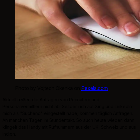
Photo by Vojtech Okenka on
Pexels.com
Aktuell reißen die Anfragen von Recruitern und
Personalvermittlern nicht ab. Seitdem ich auf Xing und LinkedIn
mich als "Suchend" eingestellt habe, kommen täglich Anfragen.
An manchen Tagen im Stundentakt. So auch heute wieder, dann
klingelt das Handy mit Rufnummern aus der UK, Schweiz und aus
Indien.