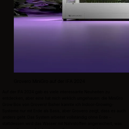
Grovero MiniGro auf der IFA 2024
Auf der IFA 2024 gab es viele interessante Neuheiten zu
entdecken, aber eine hat mich wirklich umgehauen: die MiniGro
Grow Box von Grovero! Bisher kannte ich Indoor-Growing-
Systeme nur mit Erde als Basis, aber Grovero zeigt, dass es auch
anders geht. Das System arbeitet vollständig ohne Erde –
stattdessen wird das Wasser mit Nährstoffen angereichert, was