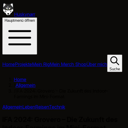
Huskynarr
Hauptmenü öffnen
Home
Projekte
Mein Rig
Mein Merch Shop
Über mich
Suche
Home
/
Allgemein
/
IFA 2024: Grovero – Die Zukunft des Indoor-
Farmings im Mini-Format
Allgemein
Leben
Reisen
Technik
IFA 2024: Grovero – Die Zukunft des
Indoor-Farmings im Mini-Format