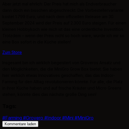
Aber jetzt mal ehrlich: Der Preis hat mich als Endverbraucher
dann doch ein bisschen abgeschreckt. Die Vorbestellervariante
kostet 1.799 Euro, und nach dem offiziellen Release am 30.
September 2024 wird der Preis auf 2.300 Euro steigen. Für einen
kleinen Hobbykoch wie mich ist das eine ordentliche Investition.
Trotzdem – wenn der Preis nicht so hoch wäre, würde ich mir so
eine Box sofort in die Küche stellen!
Zum Store
Insgesamt bin ich wirklich begeistert von Groveros Ansatz und
den Möglichkeiten, die die MiniGro Grow Box bietet. Sie haben
hier wirklich etwas Innovatives geschaffen, das das Indoor-
Farming für den Alltag revolutionieren könnte. Für alle, die Platz
in ihrer Küche haben und auf frische Kräuter und Micro Greens
stehen, könnte dies das nächste große Ding sein!
Tags:
#Farming
#Grovero
#Indoor
#Mini
#MiniGro
Kommentare laden