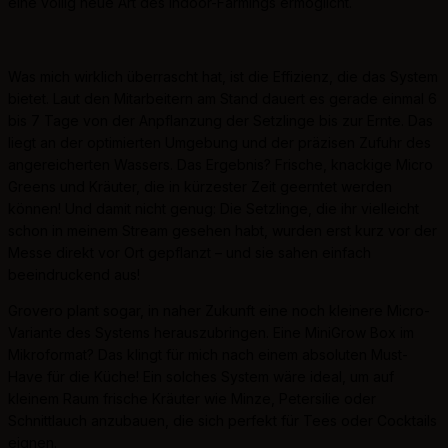
eine völlig neue Art des Indoor-Farmings ermöglicht.
Was mich wirklich überrascht hat, ist die Effizienz, die das System
bietet. Laut den Mitarbeitern am Stand dauert es gerade einmal 6
bis 7 Tage von der Anpflanzung der Setzlinge bis zur Ernte. Das
liegt an der optimierten Umgebung und der präzisen Zufuhr des
angereicherten Wassers. Das Ergebnis? Frische, knackige Micro
Greens und Kräuter, die in kürzester Zeit geerntet werden
können! Und damit nicht genug: Die Setzlinge, die ihr vielleicht
schon in meinem Stream gesehen habt, wurden erst kurz vor der
Messe direkt vor Ort gepflanzt – und sie sahen einfach
beeindruckend aus!
Grovero plant sogar, in naher Zukunft eine noch kleinere Micro-
Variante des Systems herauszubringen. Eine MiniGrow Box im
Mikroformat? Das klingt für mich nach einem absoluten Must-
Have für die Küche! Ein solches System wäre ideal, um auf
kleinem Raum frische Kräuter wie Minze, Petersilie oder
Schnittlauch anzubauen, die sich perfekt für Tees oder Cocktails
eignen.