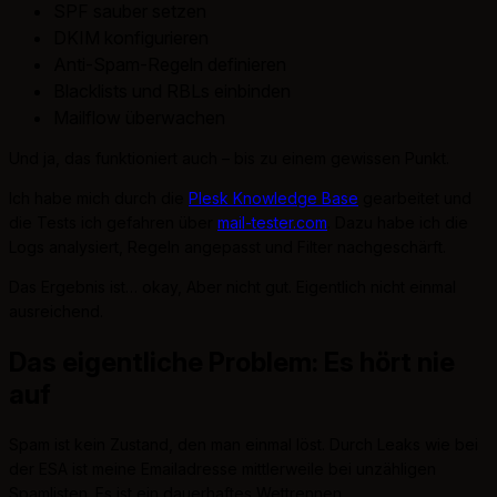
SPF sauber setzen
DKIM konfigurieren
Anti-Spam-Regeln definieren
Blacklists und RBLs einbinden
Mailflow überwachen
Und ja, das funktioniert auch – bis zu einem gewissen Punkt.
Ich habe mich durch die
Plesk Knowledge Base
gearbeitet und
die Tests ich gefahren über
mail-tester.com
. Dazu habe ich die
Logs analysiert, Regeln angepasst und Filter nachgeschärft.
Das Ergebnis ist… okay, Aber nicht gut. Eigentlich nicht einmal
ausreichend.
Das eigentliche Problem: Es hört nie
auf
Spam ist kein Zustand, den man einmal löst. Durch Leaks wie bei
der ESA ist meine Emailadresse mittlerweile bei unzähligen
Spamlisten. Es ist ein dauerhaftes Wettrennen.