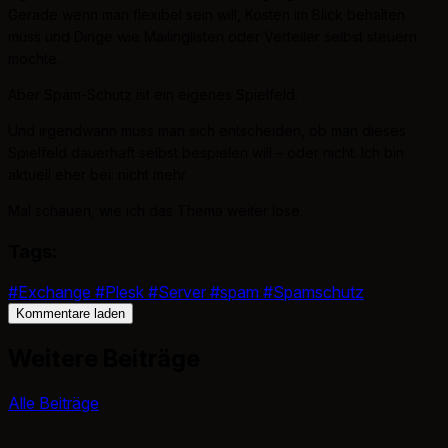
Gerade wenn man flexibel sein will, Kosten im Blick behalten
muss und Dinge wie Mailinglisten oder Verteiler selbst steuern
möchte.
Aber Spam-Schutz ist ein eigenes Spielfeld.
Und irgendwann muss man sich entscheiden, ob man dieses
Spielfeld dauerhaft selbst bespielen will – oder nicht. Ich bin
aktuell eher bei: nicht mehr.
Mal schauen, wie ich das Thema weiter löse.
Tags:
#Exchange
#Plesk
#Server
#spam
#Spamschutz
Kommentare laden
Weitere Beiträge
Alle Beiträge