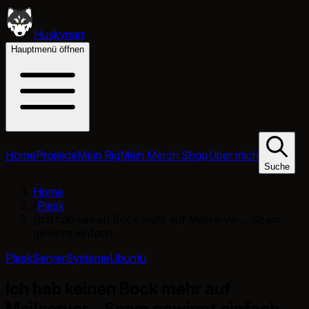
Huskynarr
Hauptmenü öffnen
Home
Projekte
Mein Rig
Mein Merch Shop
Über mich
Suche
Home
/
Plesk
/
Ich hab keinen Bock mehr auf Mailserver… Spam
gewinnt einfach
Plesk
Server
Systeme
Ubuntu
Ich hab keinen Bock mehr auf
Mailserver… Spam gewinnt einfach