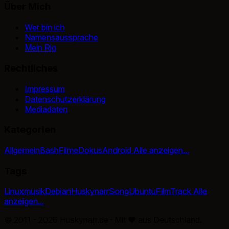
Über Mich
Wer bin ich
Namensaussprache
Mein Rig
Rechtliches
Impressum
Datenschutzerklärung
Mediadaten
Kategorien
Allgemein
Bash
Filme
Dokus
Android
Alle anzeigen...
Tags
Linux
musik
Debian
Huskynarr
Song
Ubuntu
Film
Track
Alle
anzeigen...
© 2011 - 2026 Huskynarr.de · Mit
♥
aus Deutschland.