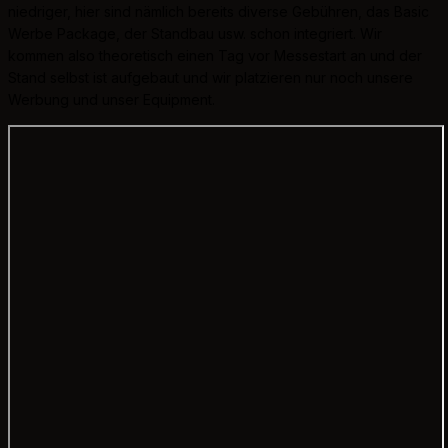
niedriger, hier sind nämlich bereits diverse Gebühren, das Basic
Werbe Package, der Standbau usw. schon integriert. Wir
kommen also theoretisch einen Tag vor Messestart an und der
Stand selbst ist aufgebaut und wir platzieren nur noch unsere
Werbung und unser Equipment.