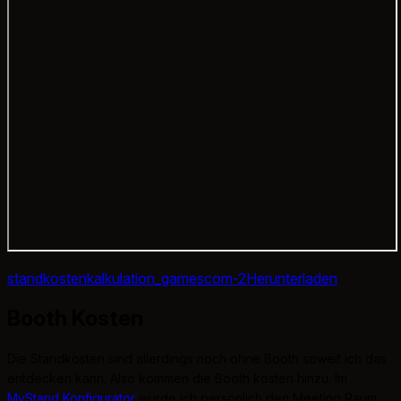
standkostenkalkulation_gamescom-2
Herunterladen
Booth Kosten
Die Standkosten sind allerdings noch ohne Booth soweit ich das
entdecken kann. Also kommen die Booth kosten hinzu. Im
MyStand Konfigurator
würde ich persönlich den Meeting Raum