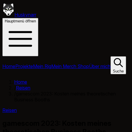
Huskynarr
Hauptmenü öffnen
Home
Projekte
Mein Rig
Mein Merch Shop
Über mich
Suche
Home
/
Reisen
/
gamescom 2023: Kosten meines theoretischen
Business Booths
Reisen
gamescom 2023: Kosten meines
theoretischen Business Booths