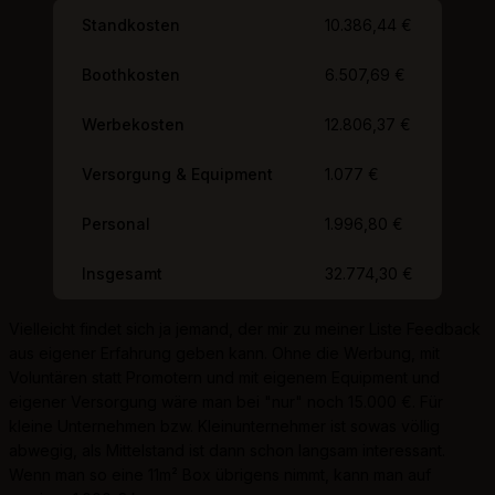
Standkosten
10.386,44 €
Boothkosten
6.507,69 €
Werbekosten
12.806,37 €
Versorgung & Equipment
1.077 €
Personal
1.996,80 €
Insgesamt
32.774,30 €
Vielleicht findet sich ja jemand, der mir zu meiner Liste Feedback
aus eigener Erfahrung geben kann. Ohne die Werbung, mit
Voluntären statt Promotern und mit eigenem Equipment und
eigener Versorgung wäre man bei "nur" noch 15.000 €. Für
kleine Unternehmen bzw. Kleinunternehmer ist sowas völlig
abwegig, als Mittelstand ist dann schon langsam interessant.
Wenn man so eine 11m² Box übrigens nimmt, kann man auf