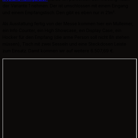
der Variante 1 nehmen. Der ist umschlossen mit einem Eingang
und einem Empfangstisch. Den gibt es eben nur in 21m².
Als Ausstattung fertig von der Messe kommen hier ein Mülleimer,
ein Info Counter, ein High Showcase, ein Display Case, ein
Hocker für den Empfang (die arme Person soll nicht 8h stehen
müssen), Tisch mit zwei Sesseln und eine Steckdosen Leiste
zum Einsatz. Damit kommen wir auf weitere 6.507,69 €.