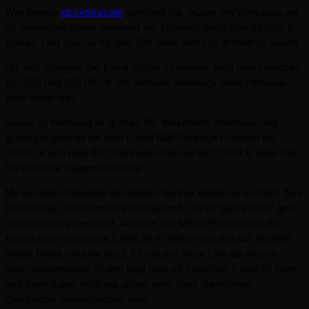
Wie bereits
xboxdev.com
berichtet hat, würde ein Werbeclip mit
30 Sekunden Dauer während der Opening Night Live 85.000 €
kosten. Und das nur für den Slot ohne den Clip erstellt zu haben.
Um sich übrigens die Event-Stage zu mieten, zahlt man zwischen
120.000 und 260.000 €. Ich vermute allerdings ohne Personal
oder sonst was.
Soviel zu Werbung im großen Stil. Wesentlich effektiver und
günstiger geht es mit dem Digital B2B Package Premium für
10.000 € und dem B2C Package Premium für 12.500 €. Aber das
hat auch nur begrenzten Reiz.
Mir persönlich bleiben die großen Banner immer nur im Kopf. Zum
Beispiel der Textilbanner im Boulevard. Der ist ganze 30m² groß
und beidseitig bedruckt. Also die 5x3 Meter Plakate und da
kostet einer insgesamt 5.590,50 €. Wenn man das auf 150.000
Views bricht, sind wir bei 2,7 Cent pro View. Und da sind wir
noch pessimistisch. Online liegt man oft zwischen 5 und 30 Cent
und kann dabei nicht mal sicher sein, dass die richtige
Zielgruppe angesprochen wird.