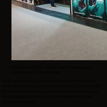
Gamescom 2023 – Stand Xtreme Videogames –
Als Beispiel für Standkosten
Da ich immer sehr neugierig bin und auch immer mal wissen
wollte, was würde mich mein eigener Gamescom Booth kosten?
Ich habe mir mal die Mühe gemacht und bin ich mal alles grob
durchgegangen und habe die größten Kosten des Booth
zusammen gerechnet.