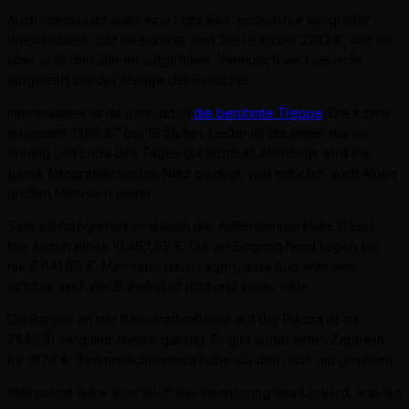
Auch interessant wäre eine Light Box. Einfach nur ein großer
Werbekasten, der beleuchtet wird. Diese kostet 2283 €, war mir
aber in all den Jahren aufgefallen. Vermutlich wird sie nicht
aufgestellt bei der Menge der Besucher.
Interessanter ist da dann doch
die berühmte Treppe
. Die kostet
insgesamt 1590,87 bei 19 Stufen. Leider ist die immer nur am
Anfang und Ende des Tages gut sichtbar. Allerdings wird sie
gerne fotografiert und im Netz gezeigt, was natürlich auch einen
großen Mehrwert bietet.
Sehr oft fotografiert wird auch der Außenbanner Halle 11 Süd,
hier kostet eines 10.467,95 €. Die am Eingang Nord liegen bei
nur 6.841,80 €. Man muss dazu sagen, dass Süd sehr weit
sichtbar sind, der Bahnhof ist dort und vieles mehr.
Die Banner an der Ballustradenfläche auf der Piazza ist mit
2549,10 vergleichsweise günstig. Es gibt sogar einen Zeppelin
für 1879 €. Bedauerlicherweise habe ich den noch nie gesehen.
Interessant wäre aber auch das Sponsoring des Lanyard, was wo