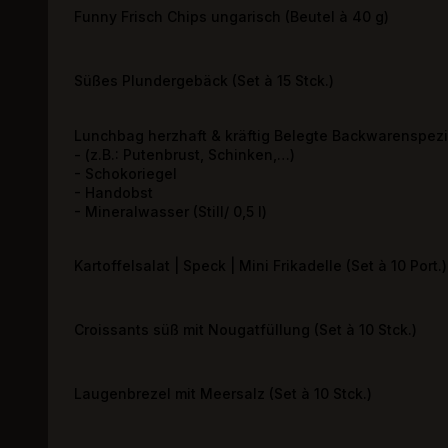
Funny Frisch Chips ungarisch (Beutel à 40 g)
Süßes Plundergebäck (Set à 15 Stck.)
Lunchbag herzhaft & kräftig Belegte Backwarenspezia
- (z.B.: Putenbrust, Schinken,…)
- Schokoriegel
- Handobst
- Mineralwasser (Still/ 0,5 l)
Kartoffelsalat | Speck | Mini Frikadelle (Set à 10 Port.)
Croissants süß mit Nougatfüllung (Set à 10 Stck.)
Laugenbrezel mit Meersalz (Set à 10 Stck.)