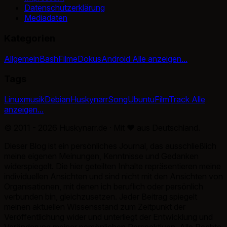
Datenschutzerklärung
Mediadaten
Kategorien
Allgemein
Bash
Filme
Dokus
Android
Alle anzeigen...
Tags
Linux
musik
Debian
Huskynarr
Song
Ubuntu
Film
Track
Alle
anzeigen...
© 2011 - 2026 Huskynarr.de · Mit
♥
aus Deutschland.
Dieser Blog ist ein persönliches Journal, das ausschließlich
meine eigenen Meinungen, Kenntnisse und Gedanken
widerspiegelt. Die hier geteilten Inhalte repräsentieren meine
individuellen Ansichten und sind nicht mit den Ansichten von
Organisationen, mit denen ich beruflich oder persönlich
verbunden bin, gleichzusetzen. Jeder Beitrag spiegelt
meinen aktuellen Wissensstand zum Zeitpunkt der
Veröffentlichung wider und unterliegt der Entwicklung und