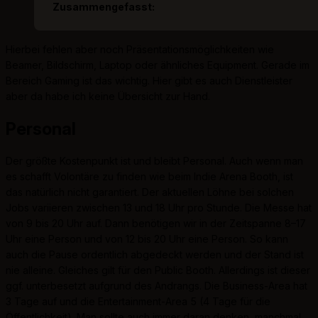
Zusammengefasst:
Hierbei fehlen aber noch Präsentationsmöglichkeiten wie
Beamer, Bildschirm, Laptop oder ähnliches Equipment. Gerade im
Bereich Gaming ist das wichtig. Hier gibt es auch Dienstleister
aber da habe ich keine Übersicht zur Hand.
Personal
Der größte Kostenpunkt ist und bleibt Personal. Auch wenn man
es schafft Volontäre zu finden wie beim Indie Arena Booth, ist
das natürlich nicht garantiert. Der aktuellen Löhne bei solchen
Jobs variieren zwischen 13 und 18 Uhr pro Stunde. Die Messe hat
von 9 bis 20 Uhr auf. Dann benötigen wir in der Zeitspanne 8–17
Uhr eine Person und von 12 bis 20 Uhr eine Person. So kann
auch die Pause ordentlich abgedeckt werden und der Stand ist
nie alleine. Gleiches gilt für den Public Booth. Allerdings ist dieser
ggf. unterbesetzt aufgrund des Andrangs. Die Business-Area hat
3 Tage auf und die Entertainment-Area 5 (4 Tage für die
Öffentlichkeit). Man sollte auch immer daran denken, manchmal