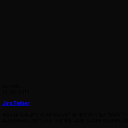
Kein Bild
18. Apr. 2014
Jira Fehler
Beim Umzug meines Servers viel mir ein Fehler auf. Diesen 
boot sequencing insserv: warning: script ‘K01jira’ missing LSB
eigenen Jira Beitrages, hab ich […]