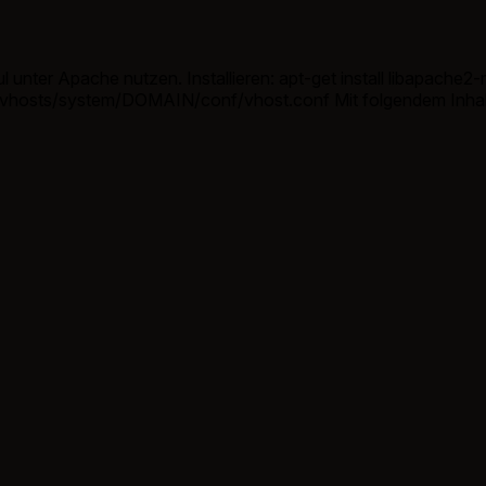
 unter Apache nutzen. Installieren: apt-get install libapache
onf/vhost.conf Mit folgendem Inhalt: Order deny,allow Allow from all ProxyRequests 
080/ ProxyPassReverse / http://deinedomain.tld:8080/ Nun no