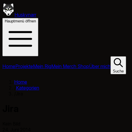
Huskynarr
Hauptmenü öffnen
Home
Projekte
Mein Rig
Mein Merch Shop
Über mich
Suche
Home
/
Kategorien
/
Jira
Jira
Kein Bild
24. Juni 2014