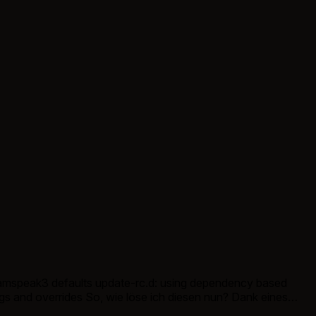
teamspeak3 defaults update-rc.d: using dependency based
tags and overrides So, wie löse ich diesen nun? Dank eines