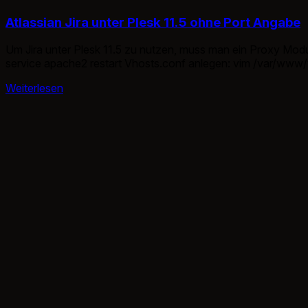
Atlassian Jira unter Plesk 11.5 ohne Port Angabe
Um Jira unter Plesk 11.5 zu nutzen, muss man ein Proxy Modul
service apache2 restart Vhosts.conf anlegen: vim /var/www/vhosts/system/DOMAIN/c
ProxyPreserveHost On ProxyPass / http://deinedomain.tld:8
Weiterlesen