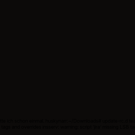
hatte ich schon einmal. huskynarr:~/Downloads# update-rc.d 
 tags and overrides insserv: warning: script ‘jira’ missing LSB 