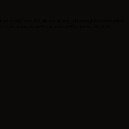
2-mod-proxy-html Aktivieren: a2enmod proxy_http Neustarten:
Off
ch neukonfigurieren mit […]