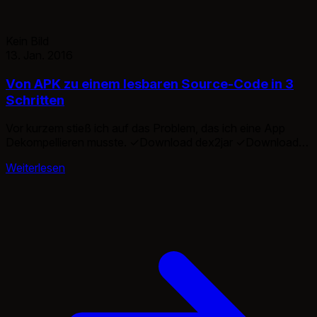
Kein Bild
13. Jan. 2016
Von APK zu einem lesbaren Source-Code in 3
Schritten
Vor kurzem stieß ich auf das Problem, das ich eine App
Dekompellieren musste. ✓Download dex2jar ✓Download
jd-gui In meinem Beispiel gehen wir von einer APK mit dem
Weiterlesen
Namen Huskynarr.apk aus. Das erste was wir machen, ist
sie umzubenennen in “Huskynarr.zip“. Nun entpacken wir
diese in einen beliebigen Ordner. Unter den ausgepackten
Dateien gibt es eine […]