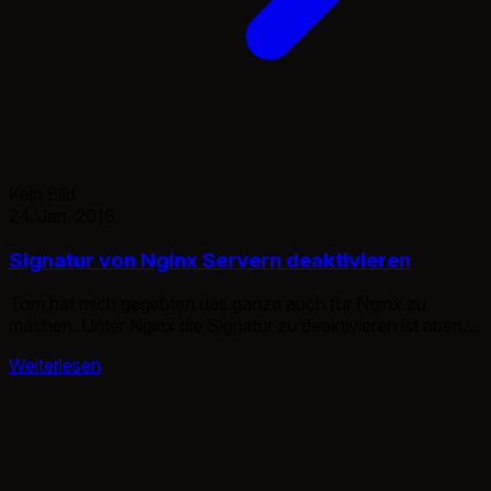
Kein Bild
24. Jan. 2016
Signatur von Nginx Servern deaktivieren
Tom hat mich gegebten das ganze auch für Nginx zu
machen. Unter Nginx die Signatur zu deaktivieren ist ebenso
simpel wie unter Apache. Leider habe ich derzeit keine
Weiterlesen
Screenshots. Unter /etc/nginx/nginx.conf müssen die
Server Tokens deaktiviert werden. /etc/nginx/nginx.conf
Danach muss der Server neugestartet werden und schon ist
man etwas sicherer. service nginx restart Passend heute
[…]