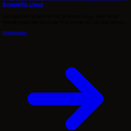
Scientific Linux
Seit neustem arbeite ich mit Scientific Linux. Mein erster
Kontakt geschah durch die Plus Server AG, die das damals
in den Testmonaten einführte. Primär ist es gedacht für
Weiterlesen
wissenschaftliche Anwendungen, aber einige nutzen dies
natürlich auch Zweckentfremdet da es auf RHEL 7 basiert.
Dieses wäre wiederrum kostenpflichtig und kann somit
umgangen werden. Durch Änderungen in […]