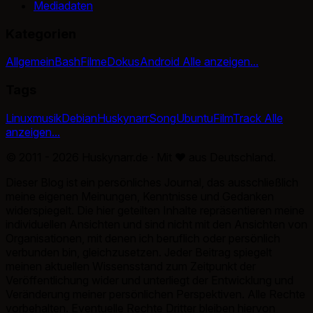
Mediadaten
Kategorien
Allgemein
Bash
Filme
Dokus
Android
Alle anzeigen...
Tags
Linux
musik
Debian
Huskynarr
Song
Ubuntu
Film
Track
Alle
anzeigen...
© 2011 - 2026 Huskynarr.de · Mit
♥
aus Deutschland.
Dieser Blog ist ein persönliches Journal, das ausschließlich
meine eigenen Meinungen, Kenntnisse und Gedanken
widerspiegelt. Die hier geteilten Inhalte repräsentieren meine
individuellen Ansichten und sind nicht mit den Ansichten von
Organisationen, mit denen ich beruflich oder persönlich
verbunden bin, gleichzusetzen. Jeder Beitrag spiegelt
meinen aktuellen Wissensstand zum Zeitpunkt der
Veröffentlichung wider und unterliegt der Entwicklung und
Veränderung meiner persönlichen Perspektiven. Alle Rechte
vorbehalten. Eventuelle Rechte Dritter bleiben hiervon