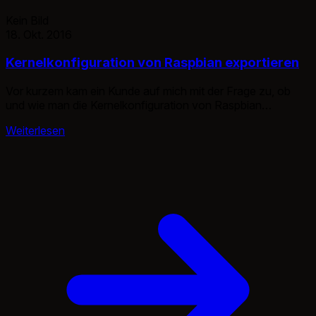
Kein Bild
18. Okt. 2016
Kernelkonfiguration von Raspbian exportieren
Vor kurzem kam ein Kunde auf mich mit der Frage zu, ob
und wie man die Kernelkonfiguration von Raspbian
exportieren könnte. Wozu man das brauchen kann? In der
Weiterlesen
Regel um diesselbe Config auf vielen Raspberry Pi’s zu
testen bzw. zu nutzen. Um die Konfiguration einzusehen
und zu exportieren muss das Modul configs geladen
werden. sudo […]