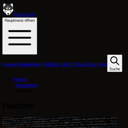
Huskynarr
Hauptmenü öffnen
Home
Projekte
Mein Rig
Mein Merch Shop
Über mich
Suche
Home
/
Kategorien
/
Hacken
Hacken