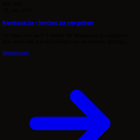
Kein Bild
29. Jan. 2016
Keybase.io – Invites zu vergeben
Ich habe nun auch 5 Invites für Keybase.io zu vergeben.
Wer einen will, soll sich einfach bei mir melden. Wichtig
natürlich ist, das mir die Email zu kommt, damit ich die
Weiterlesen
Einladung verschicken kann. ;) Derzeit sind 5 Invites
möglich.