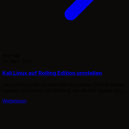
Kein Bild
13. Sept. 2016
Kali Linux auf Rolling Edition umstellen
Vor kurzem wollte ich mein Kali nach langer Zeit mal wieder
Updaten und bekam die Meldung, das die Kali Update nichts
gefunden wurde. W: Fehlschlag beim Holen von
Weiterlesen
http://http.kali.org/kali/dists/kali/main/source/Sources 404
Not Found W: Fehlschlag beim Holen von
http://http.kali.org/kali/dists/kali/non-free/source/Sources
404 Not Found W: Fehlschlag beim Holen von
http://http.kali.org/kali/dists/kali/contrib/source/Sources