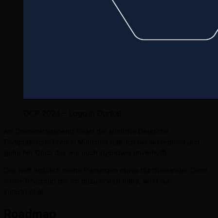
DCP 2024 – Logo in Dunkel
Am Donnerstagabend findet der jährliche Deutsche
Computerspiel Preis in München statt. Ich bin akkreditiert und
gehe hin. Doch das war auch irgendwie unverhofft.
Das wirft natürlich meine Planungen etwas durcheinander. Denn
meine Roadmap die ich dazu erstellt habe, wirkt nun
katastrophal.
Roadmap