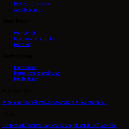
Robotik Directory
AR Directory
Über Mich
Wer bin ich
Namensaussprache
Mein Rig
Rechtliches
Impressum
Datenschutzerklärung
Mediadaten
Kategorien
Allgemein
Bash
Filme
Dokus
Android
Alle anzeigen...
Tags
Linux
musik
Debian
Huskynarr
Song
Ubuntu
Film
Track
Alle