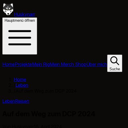
Huskynarr
Hauptmenü öffnen
Home
Projekte
Mein Rig
Mein Merch Shop
Über mich
Suche
Home
/
Leben
/
Auf dem Weg zum DCP 2024
Leben
Reisen
Auf dem Weg zum DCP 2024
Von Huskynarr
·
16. April 2024