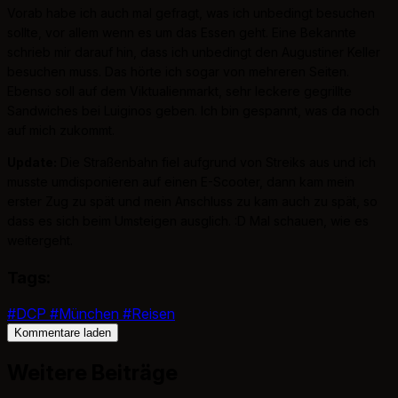
Vorab habe ich auch mal gefragt, was ich unbedingt besuchen
sollte, vor allem wenn es um das Essen geht. Eine Bekannte
schrieb mir darauf hin, dass ich unbedingt den Augustiner Keller
besuchen muss. Das hörte ich sogar von mehreren Seiten.
Ebenso soll auf dem Viktualienmarkt, sehr leckere gegrillte
Sandwiches bei Luiginos geben. Ich bin gespannt, was da noch
auf mich zukommt.
Update:
Die Straßenbahn fiel aufgrund von Streiks aus und ich
musste umdisponieren auf einen E-Scooter, dann kam mein
erster Zug zu spät und mein Anschluss zu kam auch zu spät, so
dass es sich beim Umsteigen ausglich. :D Mal schauen, wie es
weitergeht.
Tags:
#DCP
#München
#Reisen
Kommentare laden
Weitere Beiträge