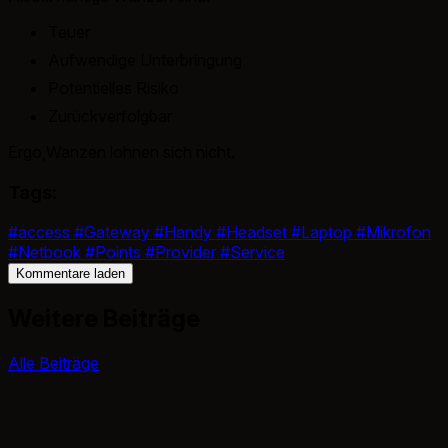
Teuer
Aufwendige Unterbringung
Potentielles Risiko
Zurückverfolgbar
Ergo,Wanzen lohnen sich nicht.
Tags:
#access
#Gateway
#Handy
#Headset
#Laptop
#Mikrofon
#Netbook
#Points
#Provider
#Service
Kommentare laden
Weitere Beiträge
Alle Beiträge