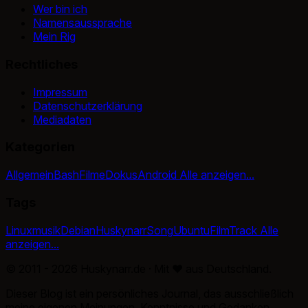
Wer bin ich
Namensaussprache
Mein Rig
Rechtliches
Impressum
Datenschutzerklärung
Mediadaten
Kategorien
Allgemein
Bash
Filme
Dokus
Android
Alle anzeigen...
Tags
Linux
musik
Debian
Huskynarr
Song
Ubuntu
Film
Track
Alle
anzeigen...
© 2011 - 2026 Huskynarr.de · Mit
♥
aus Deutschland.
Dieser Blog ist ein persönliches Journal, das ausschließlich
meine eigenen Meinungen, Kenntnisse und Gedanken