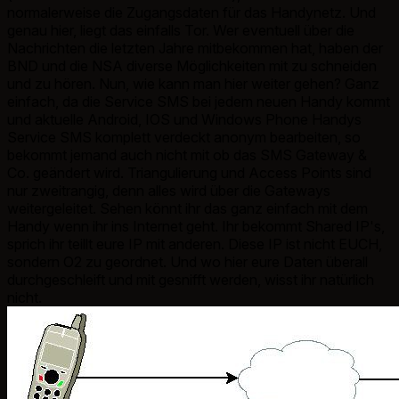
normalerweise die Zugangsdaten für das Handynetz. Und
genau hier, liegt das einfalls Tor. Wer eventuell über die
Nachrichten die letzten Jahre mitbekommen hat, haben der
BND und die NSA diverse Möglichkeiten mit zu schneiden
und zu hören. Nun, wie kann man hier weiter gehen? Ganz
einfach, da die Service SMS bei jedem neuen Handy kommt
und aktuelle Android, IOS und Windows Phone Handys
Service SMS komplett verdeckt anonym bearbeiten, so
bekommt jemand auch nicht mit ob das SMS Gateway &
Co. geändert wird. Triangulierung und Access Points sind
nur zweitrangig, denn alles wird über die Gateways
weitergeleitet. Sehen könnt ihr das ganz einfach mit dem
Handy wenn ihr ins Internet geht. Ihr bekommt Shared IP's,
sprich ihr teillt eure IP mit anderen. Diese IP ist nicht EUCH,
sondern O2 zu geordnet. Und wo hier eure Daten überall
durchgeschleift und mit gesnifft werden, wisst ihr natürlich
nicht.