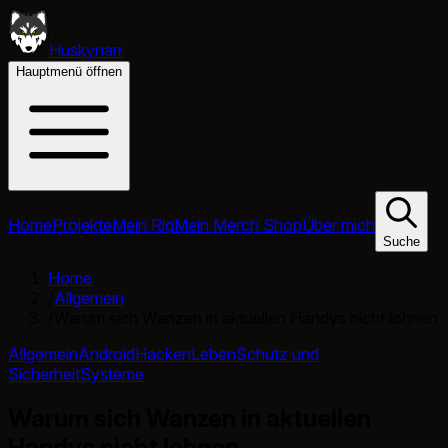
Huskynarr
Hauptmenü öffnen
Home
Projekte
Mein Rig
Mein Merch Shop
Über mich
Suche
Home
/
Allgemein
/
Warum sich Wanzen in aktuellen Handys nicht lohnen
Allgemein
Android
Hacken
Leben
Schutz und
Sicherheit
Systeme
Warum sich Wanzen in aktuellen
Handys nicht lohnen