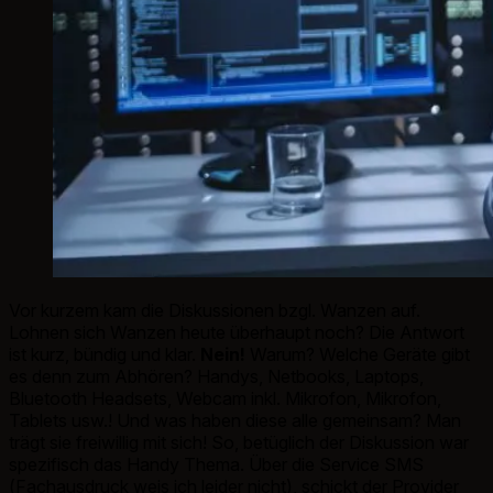
Vor kurzem kam die Diskussionen bzgl. Wanzen auf.
Lohnen sich Wanzen heute überhaupt noch? Die Antwort
ist kurz, bündig und klar.
Nein!
Warum? Welche Geräte gibt
es denn zum Abhören? Handys, Netbooks, Laptops,
Bluetooth Headsets, Webcam inkl. Mikrofon, Mikrofon,
Tablets usw.! Und was haben diese alle gemeinsam? Man
trägt sie freiwillig mit sich! So, betüglich der Diskussion war
spezifisch das Handy Thema. Über die Service SMS
(Fachausdruck weis ich leider nicht), schickt der Provider