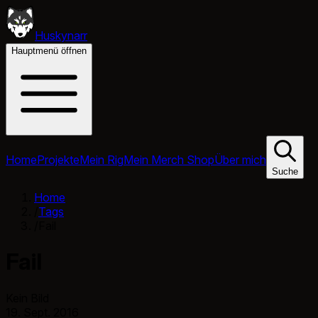
Huskynarr
Hauptmenü öffnen
Home
Projekte
Mein Rig
Mein Merch Shop
Über mich
Suche
Home
/
Tags
/
Fail
Fail
Kein Bild
19. Sept. 2016