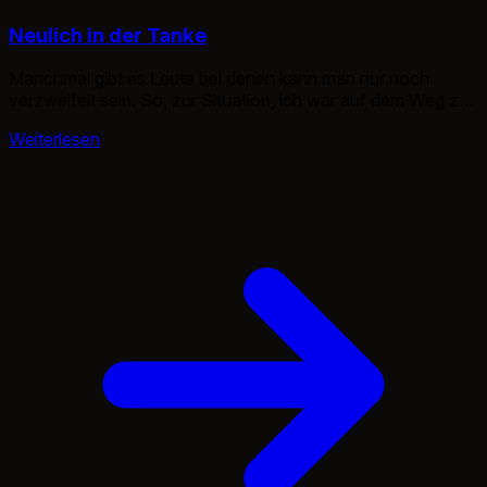
Neulich in der Tanke
Manchmal gibt es Leute bei denen kann man nur noch
verzweifelt sein. So, zur Situation, ich war auf dem Weg zur
Tankstelle da mir leider das Benzin zuneige ging. Nachdem
Weiterlesen
ich knapp 10km hinter Traktoren hinterherfahren durfte und
der Wagen schon total ausflippte, kam ich endlich an der
Tankstelle an. Doch die Säule an der […]