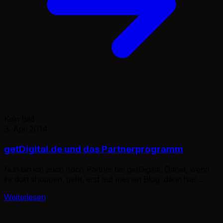
Kein Bild
3. Apr. 2014
getDigital.de und das Partnerprogramm
Nun bin ich auch noch Partner bei getDigital. Daher, wenn
ihr dort shoppen, geht, erst auf meinen Blog, dann hier
klicken und bestellen. Der Cookie läuft leider nach 30 Tagen
Weiterlesen
automatisch ab. Den Link findet ihr unter anderem in der
Sidebar bei den Statistiken und bei der Werbung oder ihr
klickt einfach auf den unten […]