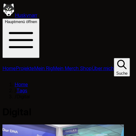
Huskynarr
Hauptmenü öffnen
Home
Projekte
Mein Rig
Mein Merch Shop
Über mich
Suche
Home
/
Tags
/
Digital
Digital