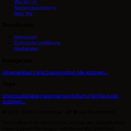
Wer bin ich
Namensaussprache
Mein Rig
Rechtliches
Impressum
Datenschutzerklärung
Mediadaten
Kategorien
Allgemein
Bash
Filme
Dokus
Android
Alle anzeigen...
Tags
Linux
musik
Debian
Huskynarr
Song
Ubuntu
Film
Track
Alle
anzeigen...
© 2011 - 2026 Huskynarr.de · Mit
♥
aus Deutschland.
Dieser Blog ist ein persönliches Journal, das ausschließlich
meine eigenen Meinungen, Kenntnisse und Gedanken