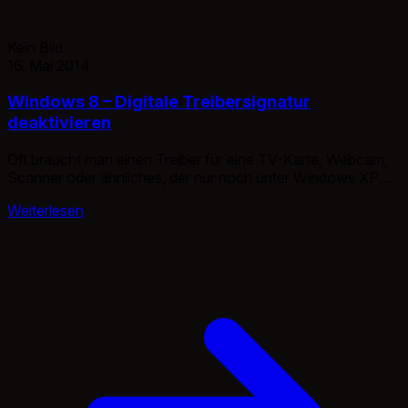
Kein Bild
16. Mai 2014
Windows 8 – Digitale Treibersignatur
deaktivieren
Oft braucht man einen Treiber für eine TV-Karte, Webcam,
Scanner oder ähnliches, der nur noch unter Windows XP
lief Das Problem ist leider auch bei Windows 7, aber hier
Weiterlesen
beschreibe ich ja nur Windows 8, denn wenn ihr schon jetzt
notgedrungen von XP upgradet, dann bitte gleich auf
Windows 8, um nicht dasselbe Problem mit […]