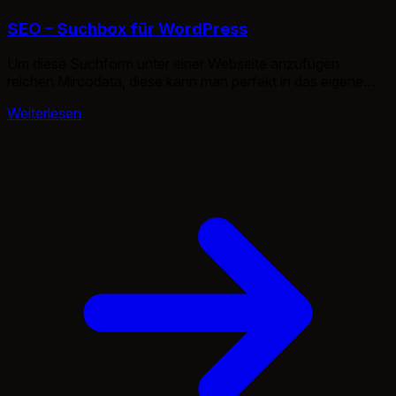
SEO – Suchbox für WordPress
Um diese Suchform unter einer Webseite anzufügen
reichen Mircodata, diese kann man perfekt in das eigene
Template integrieren. Je nach WordPress Template liegt die
Weiterlesen
Suchform unter “searchform.php“. Hier ist ein dank Tom
vorgefertiges Template. [html] "/>