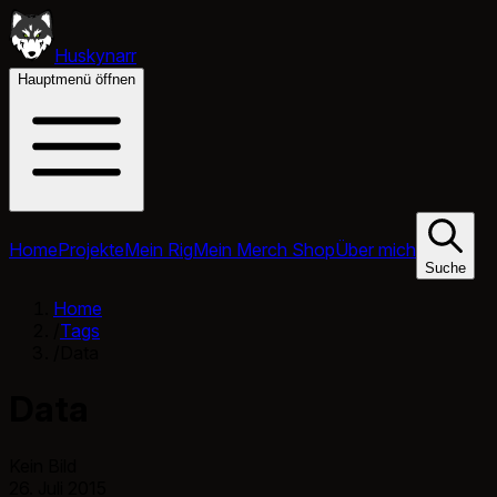
Huskynarr
Hauptmenü öffnen
Home
Projekte
Mein Rig
Mein Merch Shop
Über mich
Suche
Home
/
Tags
/
Data
Data
Kein Bild
26. Juli 2015