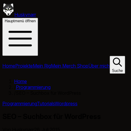
Huskynarr
Hauptmenü öffnen
Home
Projekte
Mein Rig
Mein Merch Shop
Über mich
Suche
Home
/
Programmierung
/
SEO – Suchbox für WordPress
Programmierung
Tutorials
Wordpress
SEO – Suchbox für WordPress
Von Huskynarr
·
26. Juli 2015