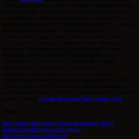
Template integrieren. Je nach Wordpress Template liegt die
Suchform unter "
searchform.php
". Hier ist ein dank Tom
vorgefertiges Template. [html]<div style="margin: 10px;"
itemscope itemtype="http://schema.org/WebSite"> <meta
itemprop="url" content="<?php bloginfo('url'); ?>"/>
<form method="get" class="form-horizontal" action="/"
role="search" itemprop="potentialAction" itemscope
itemtype="http://schema.org/SearchAction"> <meta
itemprop="target" content="<?php bloginfo('url'); ?
>/search/{s}"/> <div class="form-group"> <input
type="search" name="s" id="s" pattern=".+"
required="required" class="form-control input-sm"
placeholder="Suchen.." itemprop="query-input"> </div>
</form> </div>[/html] Durch diese bekommt man dann
auch so eine schöne Suchform, das kann natürlich getestet
werden mit dem
Google Structured Data Testing Tool
.
Tags:
#Box
#Data
#developers
#google
#Search
#SEO
#Structured
#Suchbox
#Suchform
#Suchmaschinenoptimierung