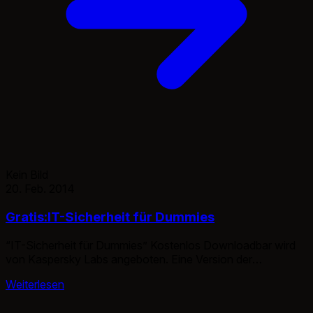
Kein Bild
20. Feb. 2014
Gratis:IT-Sicherheit für Dummies
“IT-Sicherheit für Dummies” Kostenlos Downloadbar wird
von Kaspersky Labs angeboten. Eine Version der
Deutschen ist die des BSI und nennt sich IT-Grundschutz
Weiterlesen
kompakt. Das Buch ist eigentlich nicht relevant, da es doch
mehr als Werbung für Virenscanner ist alls wirklich ein IT-