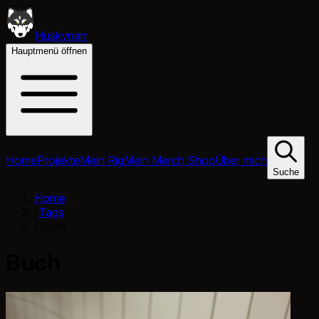
Huskynarr
Hauptmenü öffnen
Home
Projekte
Mein Rig
Mein Merch Shop
Über mich
Suche
Home
/
Tags
/
Buch
Buch