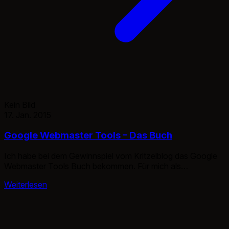
Kein Bild
17. Jan. 2015
Google Webmaster Tools – Das Buch
Ich habe bei dem Gewinnspiel vom Kritzelblog das Google
Webmaster Tools Buch bekommen. Für mich als
eingefleischter Klicker kam das Buch zu spät. Denn 90%
Weiterlesen
wusste ich bereits. Für Neulinge und Mittel erfahrene ist
dieses Buch sehr geeignet. Mich hat es dennoch gefreut
dies einmal lesen zu dürfen. In vielen Teilen kann ich
Kritzelblog zustimmen. […]