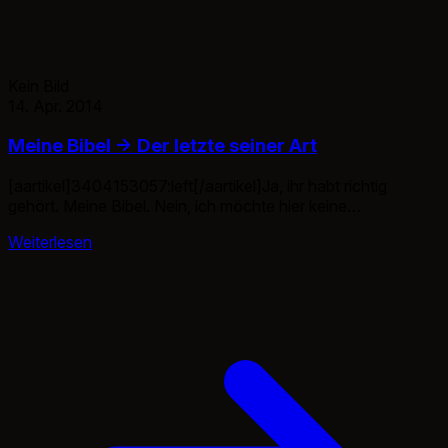
Kein Bild
14. Apr. 2014
Meine Bibel -> Der letzte seiner Art
[aartikel]3404153057:left[/aartikel]Ja, ihr habt richtig
gehört. Meine Bibel. Nein, ich möchte hier keine
Gotteslästerung machen oder so. Ich habe dieses Buch
Weiterlesen
geliebt und weit mehr als nur 3x gelesen. Es war mein erstes
eigenes Buch. Zerfleddert, mit Blut, Tränen und Schweiß.
Leider hat eine ehemalige WG Mitbewohnerin mein Buch
ausgeliehen und mir nie wieder zurückgegeben. Kurz […]