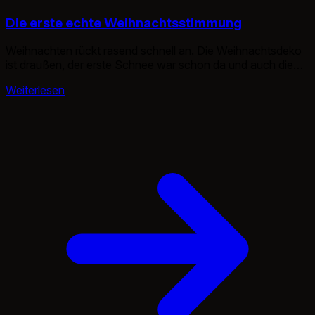
Die erste echte Weihnachtsstimmung
Weihnachten rückt rasend schnell an. Die Weihnachtsdeko
ist draußen, der erste Schnee war schon da und auch die
Geschenke und der Kalender sind vorhanden. Aber die erste
Weiterlesen
richtige Weihnachtsstimmung kam nicht im örtlichen
Weihnachtsmarkt auf, sondern auf einem speziellen in der
Ravenna Schlucht. Der kostet sogar Eintritt und ist abseits
der Städte, doch die Preise […]