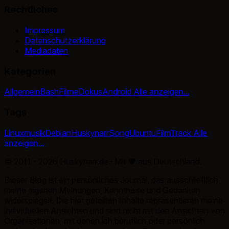
Rechtliches
Impressum
Datenschutzerklärung
Mediadaten
Kategorien
Allgemein
Bash
Filme
Dokus
Android
Alle anzeigen...
Tags
Linux
musik
Debian
Huskynarr
Song
Ubuntu
Film
Track
Alle
anzeigen...
© 2011 - 2026 Huskynarr.de · Mit
♥
aus Deutschland.
Dieser Blog ist ein persönliches Journal, das ausschließlich
meine eigenen Meinungen, Kenntnisse und Gedanken
widerspiegelt. Die hier geteilten Inhalte repräsentieren meine
individuellen Ansichten und sind nicht mit den Ansichten von
Organisationen, mit denen ich beruflich oder persönlich