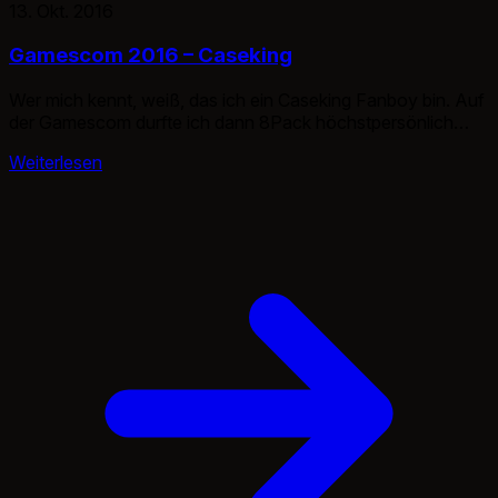
13. Okt. 2016
Gamescom 2016 – Caseking
Wer mich kennt, weiß, das ich ein Caseking Fanboy bin. Auf
der Gamescom durfte ich dann 8Pack höchstpersönlich
treffen und ihm endlich meine fragen stellen. Als ich ihn sah
Weiterlesen
trat ich an ihn heran und war ziemlich beeindruckt, denn der
Herr ist noch größer als erwartet und man hat Angst, das er
einem die Hand […]