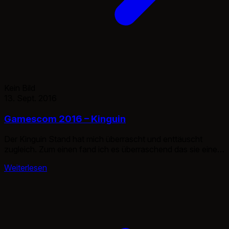
Kein Bild
13. Sept. 2016
Gamescom 2016 – Kinguin
Der Kinguin Stand hat mich überrascht und enttäuscht
zugleich. Zum einen fand ich es überraschend das sie einen
Stand haben und dann auch gleich einen schönen Stand.
Weiterlesen
Der Riesenpinguin erregte einige Aufmerksamkeit.
Enttäuscht dagegen wurde ich vom Informationsgehalt und
vom Werbepartner. Leider finde ich den Hersteller nicht
mehr. Ehrlich gesagt, schmeckte es wie ein billiges […]