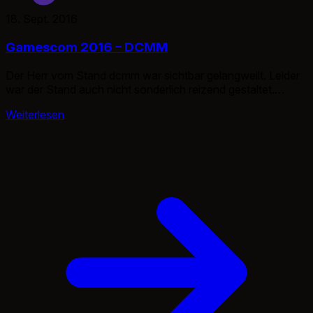
18. Sept. 2016
Gamescom 2016 – DCMM
Der Herr vom Stand dcmm war sichtbar gelangweilt. Leider
war der Stand auch nicht sonderlich reizend gestaltet.
Dennoch wie ich so bin, laber ich gerne jeden auf Messen
Weiterlesen
an. Man weiß nie, welche Informationen man erhält, fraglich
ob man mit allen etwas anfangen kann. Der Herr sprach
davon, das er dass Marketing für Clash of […]