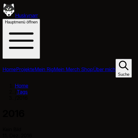
Huskynarr
Hauptmenü öffnen
Home
Projekte
Mein Rig
Mein Merch Shop
Über mich
Suche
Home
/
Tags
/
2016
2016
Kein Bild
11. Dez. 2016