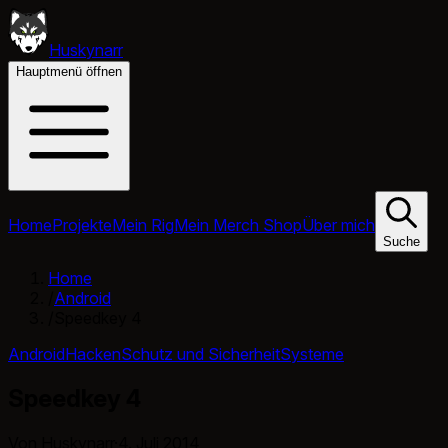
Huskynarr
Hauptmenü öffnen
Home
Projekte
Mein Rig
Mein Merch Shop
Über mich
Suche
Home
/
Android
/
Speedkey 4
Android
Hacken
Schutz und Sicherheit
Systeme
Speedkey 4
Von Huskynarr
·
4. Juli 2014