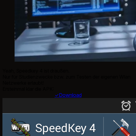
Yeah, Speedkey 4 ist draußen.
Nur für Studienzwecke bzw. zum Testen der eigenen Wlan
Netzwerke erlaubt!
Ersteinmal klar die APK:
✓
Download