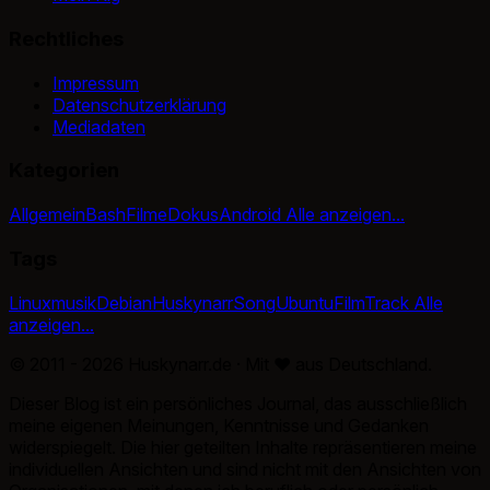
Rechtliches
Impressum
Datenschutzerklärung
Mediadaten
Kategorien
Allgemein
Bash
Filme
Dokus
Android
Alle anzeigen...
Tags
Linux
musik
Debian
Huskynarr
Song
Ubuntu
Film
Track
Alle
anzeigen...
© 2011 - 2026 Huskynarr.de · Mit
♥
aus Deutschland.
Dieser Blog ist ein persönliches Journal, das ausschließlich
meine eigenen Meinungen, Kenntnisse und Gedanken
widerspiegelt. Die hier geteilten Inhalte repräsentieren meine
individuellen Ansichten und sind nicht mit den Ansichten von