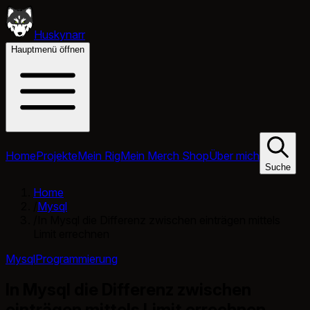
Huskynarr
Hauptmenü öffnen
Home
Projekte
Mein Rig
Mein Merch Shop
Über mich
Suche
Home
/
Mysql
/
In Mysql die Differenz zwischen einträgen mittels
Limit errechnen
Mysql
Programmierung
In Mysql die Differenz zwischen
einträgen mittels Limit errechnen