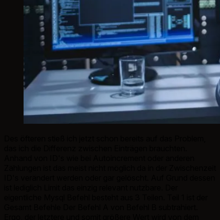
Des öfteren stieß ich jetzt schon bereits auf das Problem,
das ich die Differenz zwischen Einträgen brauchten.
Anhand von ID's wie bei Autoincrement oder anderen
Zählungen ist das meist nicht möglich da in der Zwischenzeit
ID's verändert werden oder gar gelöscht. Auf Grund dessen
ist lediglich Limit das einzig relevant nutzbare. Der
eigentliche Mysql Befehl besteht aus 3 Teilen. Teil 1 ist der
Gesamt Befehle Der Befehl A von Befehl B subtrahiert.
Ergo, der letztere und somit größere Wert wird von dem