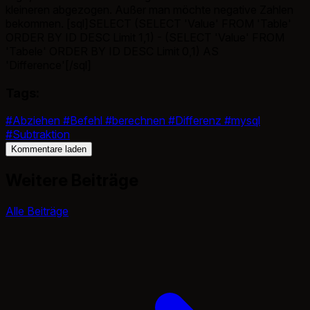
kleineren abgezogen. Außer man möchte negative Zahlen
bekommen. [sql]SELECT (SELECT 'Value' FROM 'Table'
ORDER BY ID DESC Limit 1,1) - (SELECT 'Value' FROM
'Tabele' ORDER BY ID DESC Limit 0,1) AS
'Difference'[/sql]
Tags:
#Abziehen
#Befehl
#berechnen
#Differenz
#mysql
#Subtraktion
Kommentare laden
Weitere Beiträge
Alle Beiträge