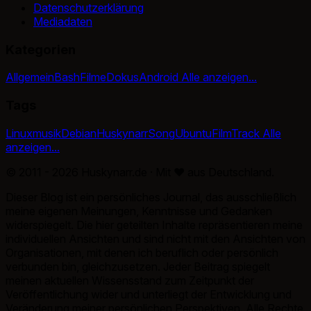
Datenschutzerklärung
Mediadaten
Kategorien
Allgemein
Bash
Filme
Dokus
Android
Alle anzeigen...
Tags
Linux
musik
Debian
Huskynarr
Song
Ubuntu
Film
Track
Alle
anzeigen...
© 2011 - 2026 Huskynarr.de · Mit
♥
aus Deutschland.
Dieser Blog ist ein persönliches Journal, das ausschließlich
meine eigenen Meinungen, Kenntnisse und Gedanken
widerspiegelt. Die hier geteilten Inhalte repräsentieren meine
individuellen Ansichten und sind nicht mit den Ansichten von
Organisationen, mit denen ich beruflich oder persönlich
verbunden bin, gleichzusetzen. Jeder Beitrag spiegelt
meinen aktuellen Wissensstand zum Zeitpunkt der
Veröffentlichung wider und unterliegt der Entwicklung und
Veränderung meiner persönlichen Perspektiven. Alle Rechte