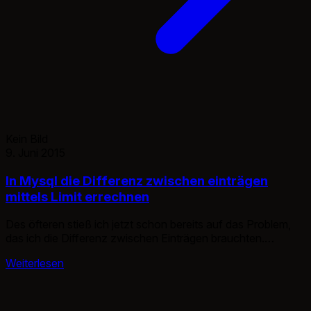
Kein Bild
9. Juni 2015
In Mysql die Differenz zwischen einträgen
mittels Limit errechnen
Des öfteren stieß ich jetzt schon bereits auf das Problem,
das ich die Differenz zwischen Einträgen brauchten.
Anhand von ID’s wie bei Autoincrement oder anderen
Weiterlesen
Zählungen ist das meist nicht möglich da in der Zwischenzeit
ID’s verändert werden oder gar gelöscht. Auf Grund dessen
ist lediglich Limit das einzig relevant nutzbare. Der
eigentliche Mysql Befehl […]