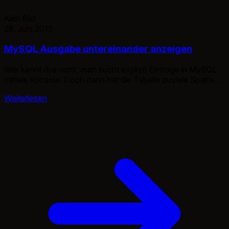
Kein Bild
28. Juni 2015
MySQL Ausgabe untereinander anzeigen
Wer kennt dsa nicht, man sucht explizit Einträge in MySQL
mittels Konsole. Doch dann hat die Tabelle zuviele Spalten
und die Anzeige wird schnell sehr sehr unübersichtlich.
Weiterlesen
mysql> SELECT * FROM tickets WHERE id = 1; +—-+
———+—————————————————————-
——+———+———+——————-+—————-+———–
+—- ——–+————+——–+—————+ | id | titel | text |
user | user_id | user_mail | user_ip | categorie […]