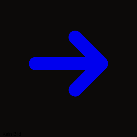
Die einzige große Einschränkung in WSL ist die, das man
nicht auf Hardware Bereiche wie Netzwerkkarten und
Grafikkarten zugreifen kann. Ebenso hat WSL […]
Kein Bild