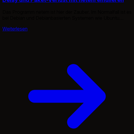
Das Programm netem ist hier der Zauber. Im Normalfall ist es
bei Debian und Debianbasierten Systemen wie Ubuntu
vorinstalliert. Um ein Delay/Verzögerung zu erzeugen: tc
Weiterlesen
qdisc change dev eth0 root netem delay 200ms 20ms 25%
Das erzeugt ein Delay von 200 ± 20 ms. Für einen Packet-
Verlust: tc qdisc change dev eth0 root netem loss […]