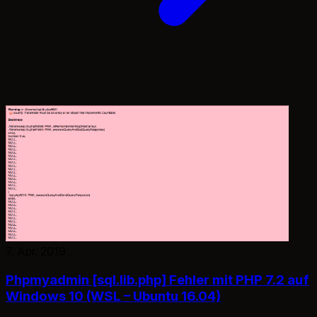
7. Apr. 2019
Phpmyadmin [sql.lib.php] Fehler mit PHP 7.2 auf
Windows 10 (WSL – Ubuntu 16.04)