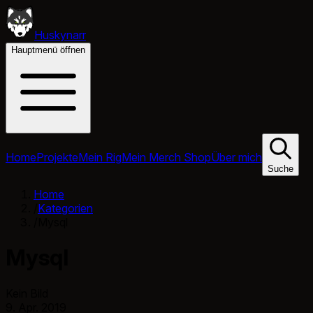
Huskynarr
Hauptmenü öffnen
Home
Projekte
Mein Rig
Mein Merch Shop
Über mich
Suche
Home
/
Kategorien
/
Mysql
Mysql
Kein Bild
9. Apr. 2019