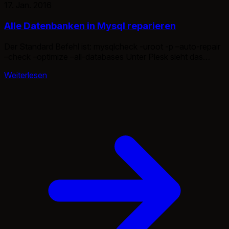
17. Jan. 2016
Alle Datenbanken in Mysql reparieren
Der Standard Befehl ist: mysqlcheck -uroot -p –auto-repair
–check –optimize –all-databases Unter Plesk sieht das
ganze dann so aus: mysqlcheck -uadmin -p`cat
Weiterlesen
/etc/psa/.psa.shadow` –auto-repair –check –optimize –all-
databases Also simpel und einfach, auch in der erweiterten
Form. Denn hier wird der normale Mysql Root Parameter
genutzt.