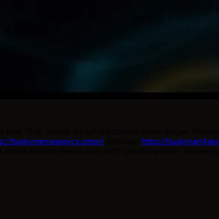
h zwei "Exit" Nodes die auf spezifische Seiten zeigen. Welche 
tp://huskynarroewqvcy.onion/
Alternativ
https://huskynarr4ak
d andere Remote Ressourcen nicht geladen werden. Hat was vom