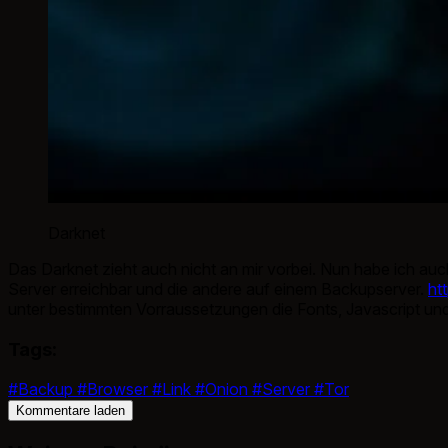
Darknet
Das Darknet zieht auch nicht an mir vorbei. Nun habe ich auc
Server erreichbar und die andere auf einem Backupserver.
ht
unter bestimmten Vorraussetzungen die Fonts, Javascript un
Tags:
#Backup
#Browser
#Link
#Onion
#Server
#Tor
Kommentare laden