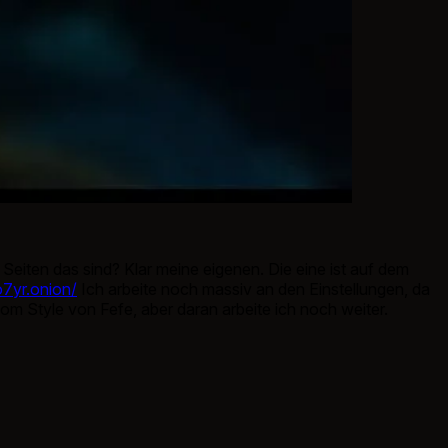
Seiten das sind? Klar meine eigenen. Die eine ist auf dem
o7yr.onion/
Ich arbeite noch massiv an den Einstellungen, da
 Style von Fefe, aber daran arbeite ich noch weiter.