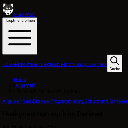
Huskynarr
Hauptmenü öffnen
Home
Projekte
Mein Rig
Mein Merch Shop
Über mich
Suche
Home
/
Allgemein
/
Huskynarr nun auch im Darknet
Allgemein
Bash
Browser
Programmierung
Schutz und Sicherhei
Huskynarr nun auch im Darknet
Von Huskynarr
·
8. Juli 2017