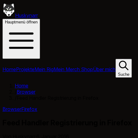
Huskynarr
Hauptmenü öffnen
Home
Projekte
Mein Rig
Mein Merch Shop
Über mich
Suche
Home
/
Browser
/
Feed Handler Registrierung in Firefox
Browser
Firefox
Feed Handler Registrierung in Firefox
Von Huskynarr
·
6. Januar 2016