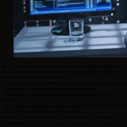
Bei Tiny Tiny RSS habe ich eine nette Funktion entdeckt.
Man kann in Firefox direkt einen Feed registrieren. Das fehlt
in Chrome leider noch. [html]
navigator.registerContentHandler('application/vnd.mozilla.ma
'http://www.feedreader.de/index.php?rss=%s',
'Feedreader'); [/html] Als Link sieht das ganze so aus:
[html] <p> <a
href="javascript:window.navigator.registerContentHandler('a
'http://www.feedreader.de/index.php?
rss=%s','Feedreadername');">Klick hier</a> and add
Feedreader </p> [/html] Ganz "kompliziert" wird das mit