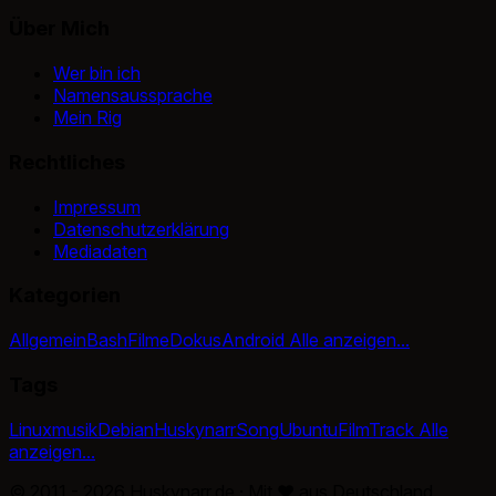
Über Mich
Wer bin ich
Namensaussprache
Mein Rig
Rechtliches
Impressum
Datenschutzerklärung
Mediadaten
Kategorien
Allgemein
Bash
Filme
Dokus
Android
Alle anzeigen...
Tags
Linux
musik
Debian
Huskynarr
Song
Ubuntu
Film
Track
Alle
anzeigen...
© 2011 - 2026 Huskynarr.de · Mit
♥
aus Deutschland.