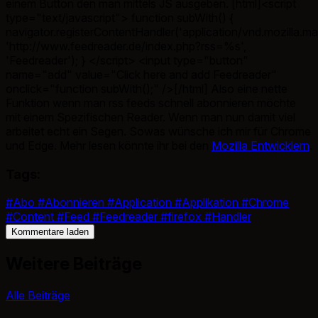
einem Button den man mittels JS ausgeben. [html]<script
type="text/javascript"> function subWith() {
navigator.registerContentHandler('application/vnd.mozilla.ma
'http://www.feedreader.de/index.php?rss=%s',
'Feedreader'); } </script> <input type="button"
name="add" value="Click here and add Feedreader"
onclick="function subWith();" />[/html] Also eine nette
Funktion wenn man rss feeds schnell abonnieren möchte
mit einem Spezifischen Reader. Wenn man nun damit viel
arbeitet echt ein Segen. Sowas wünsche ich mir für Chrome
und Edge. Mehr lesen könnte ihr bei den
Mozilla Entwicklern
.
Tags:
#Abo
#Abonnieren
#Application
#Applikation
#Chrome
#Content
#Feed
#Feedreader
#firefox
#Handler
Kommentare laden
Weitere Beiträge
Alle Beiträge