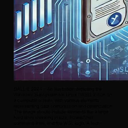
DALL-E 2024 – An illustration depicting the
Windows Subsystem for Linux (WSL) 2 icon on
a computer screen, with various elements
representing data compression and optimization.
The image should include elements like a large
hard drive shrinking in size, PowerShell
command lines, and the WSL logo. A tech-