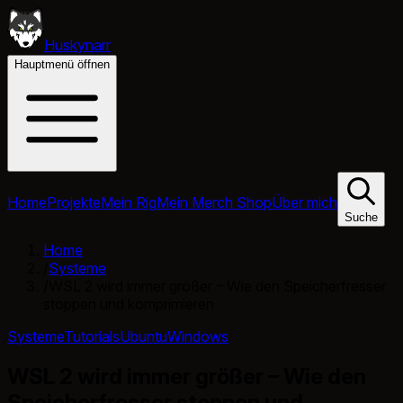
Huskynarr
Hauptmenü öffnen
Home
Projekte
Mein Rig
Mein Merch Shop
Über mich
Suche
Home
/
Systeme
/
WSL 2 wird immer größer – Wie den Speicherfresser
stoppen und komprimieren
Systeme
Tutorials
Ubuntu
Windows
WSL 2 wird immer größer – Wie den
Speicherfresser stoppen und