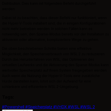
Distribution. Dies kann mit folgendem Befehl durchgeführt
werden:
Dabei ist zu beachten, dass dieser Befehl nur funktioniert, wenn
die Hyper-V-Tools installiert sind, die in einigen Konfigurationen
nicht mehr betrieben werden. In solchen Fällen kann es
notwendig sein, den Sparse-Modus bereits vor der Installation zu
aktivieren oder alternative, kompliziertere Wege zu gehen.
Die oben beschriebenen Schritte bieten eine effektive
Möglichkeit, den Speicherverbrauch von WSL 2 zu reduzieren.
Durch das Herunterfahren von WSL, das Optimieren des
virtuellen Laufwerks und die Aktivierung des Sparse-Modus kann
wertvoller Speicherplatz auf Ihrem System freigegeben werden.
Auch wenn die Nutzung der Hyper-V-Tools eine zusätzliche
Hürde darstellen kann, lohnt sich der Aufwand für eine
schlankere und effizientere WSL 2-Umgebung.
Tags:
#Powershell
#Speicherplatz
#VHDX
#WSL
#WSL 2