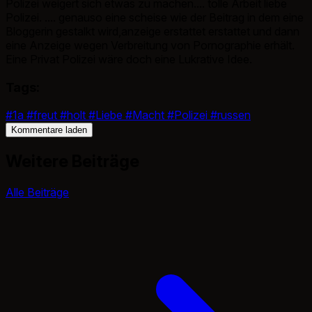
Polizei weigert sich etwas zu machen.... tolle Arbeit liebe
Polizei. .... genauso eine scheise wie der Beitrag in dem eine
Bloggerin gestalkt wird,anzeige erstattet erstattet und dann
eine Anzeige wegen Verbreitung von Pornographie erhält.
Eine Privat Polizei wäre doch eine Lukrative Idee.
Tags:
#1a
#freut
#holt
#Liebe
#Macht
#Polizei
#russen
Kommentare laden
Weitere Beiträge
Alle Beiträge