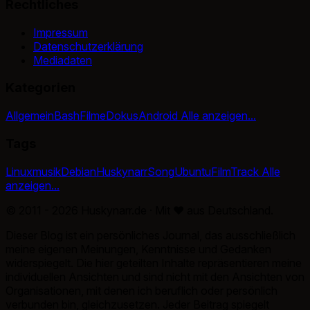
Rechtliches
Impressum
Datenschutzerklärung
Mediadaten
Kategorien
Allgemein
Bash
Filme
Dokus
Android
Alle anzeigen...
Tags
Linux
musik
Debian
Huskynarr
Song
Ubuntu
Film
Track
Alle
anzeigen...
© 2011 - 2026 Huskynarr.de · Mit
♥
aus Deutschland.
Dieser Blog ist ein persönliches Journal, das ausschließlich
meine eigenen Meinungen, Kenntnisse und Gedanken
widerspiegelt. Die hier geteilten Inhalte repräsentieren meine
individuellen Ansichten und sind nicht mit den Ansichten von
Organisationen, mit denen ich beruflich oder persönlich
verbunden bin, gleichzusetzen. Jeder Beitrag spiegelt