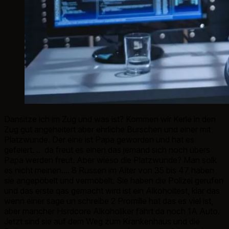
Dansitze ich im Zug und was ist? Kommen wir Kerle in den
Zug gut angeheitert aber ehrliche Burschen und einer mit
Platzwunde. Der eine ist Papa geworden und hat es
gefeiert. .. da freut es einen das jemand sich noch übers
Papa werden freut. Aber wieso die Platzwunde? Man solk
es nicht meinen.... 8 Russen im Alter von 35 bis 47 haben
sie angepöbelt und vermöbelt. Sie haben die Polizei gerufen
und das erste qas gemacht wird ist ein Alkoholtest, klar das
wenn einer sage un schreibe 2 Promille hat das es viel ist,
aber mancher Hsrdcore Alkoholiker fährt da noch 1A Auto.
Jetzt sind sie auf dem Weg zum Krankenhaus und die