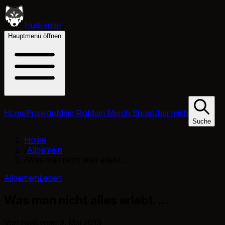
Huskynarr
Hauptmenü öffnen
Home
Projekte
Mein Rig
Mein Merch Shop
Über mich
Suche
Home
/
Allgemein
/
Was man nicht alles erlebt. …
Allgemein
Leben
Was man nicht alles erlebt. …
Von Huskynarr
·
9. Mai 2013