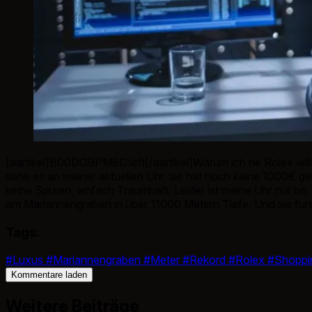
[aartikel]B00DG9PM8C:left[/aartikel]Warum ich ne Rolex will? 
sehe es an meiner aktuellen Uhr, sie hat noch keine 1000€ ge
keine Spuren, einfach Traumhaft. Leider ist meine Uhr nur bis
am Mariannengraben in über 11000 Metern Tiefe. Und sie fun
Tags:
#Luxus
#Mariannengraben
#Meter
#Rekord
#Rolex
#Shoppi
Kommentare laden
Weitere Beiträge