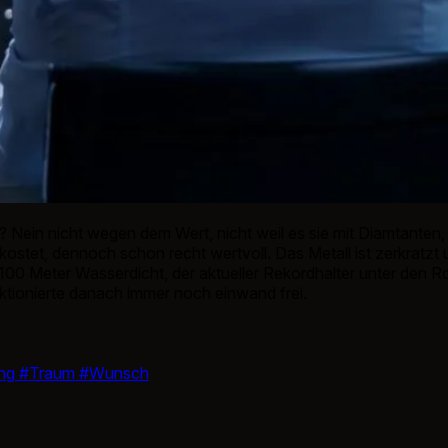
Nein nicht wegen dem Wert, nicht weil es sie mit Diamtanten, G
kostet, dennoch schon recht wertvoll. Das Metall ist zerkratzt
 100 Meter Wasserdicht, der aktueller Rekordhalter unter den R
ktionierte danach immer noch einwand frei.
ng
#Traum
#Wunsch