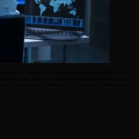
old und Titan gibt. Sondern weil sie unverwüstlich ist. Ich
 und verbogen, aber das Saphirglas hat keinen Kratzer und
olex ist die Deepsea Challenge 2012 die beste, denn sie war