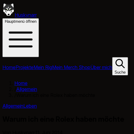
Huskynarr
Hauptmenü öffnen
Home
Projekte
Mein Rig
Mein Merch Shop
Über mich
Suche
Home
/
Allgemein
/
Warum ich eine Rolex haben möchte
Allgemein
Leben
Warum ich eine Rolex haben möchte
Von Huskynarr
·
11. Juni 2014