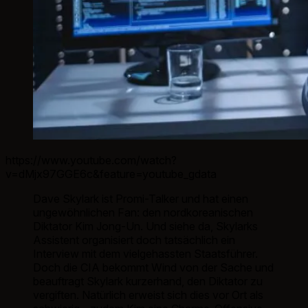
https://www.youtube.com/watch?
v=dMjx97GGE6c&feature=youtube_gdata
Dave Skylark ist Promi-Talker und hat einen
ungewöhnlichen Fan: den nordkoreanischen
Diktator Kim Jong-Un. Und siehe da, Skylarks
Assistent organisiert doch tatsächlich ein
Interview mit dem vielgehassten Staatsführer.
Doch die CIA bekommt Wind von der Sache und
beauftragt Skylark kurzerhand, den Diktator zu
vergiften. Natürlich erweist sich dies vor Ort als