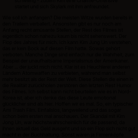
schwierig - zudem Kim eine Charme-Offensive
startet und sich Skylark mit ihm anfreundet.
Wie soll ich anfangen? Die meisten Witze wurden bereits in
den Trailern verballert. Ansonsten gibt es nur noch am
Anfang recht amüsante Stellen, der Rest des Filmes ist
eigentlich schon nahezu kaum bis nicht sehenswert. Der
Flop des Jahres für mich. Ich kann Kim Jung Un verstehen,
das er kein Bock auf diesen Film hatte. Sowas gehört
verboten. Manche Dinge sind einfach nur die Wahrheit, zum
Beispiel der unaufhaltsame Imperialismus der Amerikaner.
Aber ... der juckt mich nicht. Klar ist es Heuchlerei anderen
Ländern Atomwaffen zu verbieten, während man selbst
mehr besitzt als der Rest der Welt. Diese Stellen die einen in
die Realität zurückholen zerstören den letzten Rest Humor
des Filmes. Ich selbst kann nicht beurteilen wie es in Nord-
Korea ist, aber ich denke das diese Leute emotional
glücklicher sind als hier. Hoffen wir es mal. So, ein typischer
Ami Trash Film. Einfallslos, langweilend und das sogar
schon beim ersten mal anschauen. Der Skandal mit Kim
Jong Un, war höchstwahrscheinlich für die passend, da
ihnen aktuell das Geld ausgeht und so ein Flop sich nicht gut
macht in der Buchhaltung. Sonst wären ja Firmenköpfe