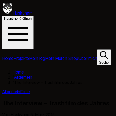
Huskynarr
Hauptmenü öffnen
Home
Projekte
Mein Rig
Mein Merch Shop
Über mich
Suche
Home
/
Allgemein
/
The Interview – Trashfilm des Jahres
Allgemein
Filme
The Interview – Trashfilm des Jahres
Von Huskynarr
·
5. März 2015