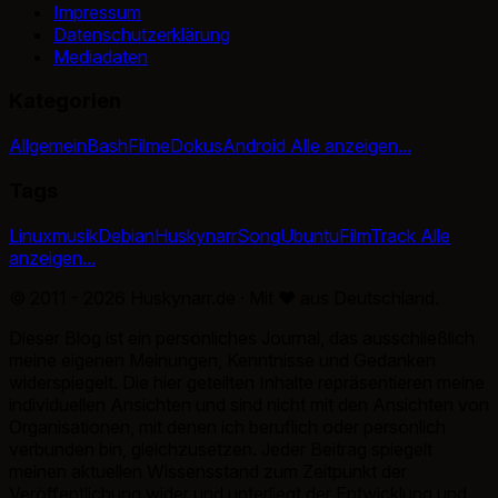
Impressum
Datenschutzerklärung
Mediadaten
Kategorien
Allgemein
Bash
Filme
Dokus
Android
Alle anzeigen...
Tags
Linux
musik
Debian
Huskynarr
Song
Ubuntu
Film
Track
Alle
anzeigen...
© 2011 - 2026 Huskynarr.de · Mit
♥
aus Deutschland.
Dieser Blog ist ein persönliches Journal, das ausschließlich
meine eigenen Meinungen, Kenntnisse und Gedanken
widerspiegelt. Die hier geteilten Inhalte repräsentieren meine
individuellen Ansichten und sind nicht mit den Ansichten von
Organisationen, mit denen ich beruflich oder persönlich
verbunden bin, gleichzusetzen. Jeder Beitrag spiegelt
meinen aktuellen Wissensstand zum Zeitpunkt der
Veröffentlichung wider und unterliegt der Entwicklung und