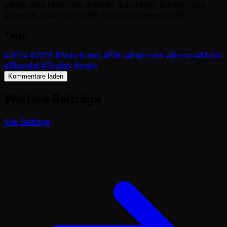
gerollt, also lieber nen anderen Schuldigen Suchen. Gut
gemeinte 3 von 10 Pfoten, ergo nicht sehenswert.
Tags:
#2014
#2015
#Amerikaner
#Film
#Interview
#Korea
#Movie
#Skandal
#Skylark
#trash
Kommentare laden
Weitere Beiträge
Alle Beiträge