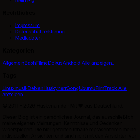
Mein Rig
Rechtliches
Impressum
Datenschutzerklärung
Mediadaten
Kategorien
Allgemein
Bash
Filme
Dokus
Android
Alle anzeigen...
Tags
Linux
musik
Debian
Huskynarr
Song
Ubuntu
Film
Track
Alle
anzeigen...
© 2011 - 2026 Huskynarr.de · Mit
♥
aus Deutschland.
Dieser Blog ist ein persönliches Journal, das ausschließlich
meine eigenen Meinungen, Kenntnisse und Gedanken
widerspiegelt. Die hier geteilten Inhalte repräsentieren meine
individuellen Ansichten und sind nicht mit den Ansichten von