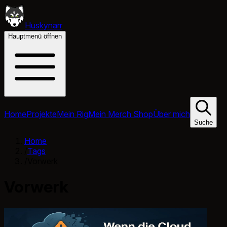
Huskynarr
Hauptmenü öffnen
Home
Projekte
Mein Rig
Mein Merch Shop
Über mich
Suche
Home
/
Tags
/
Vorwerk
Vorwerk