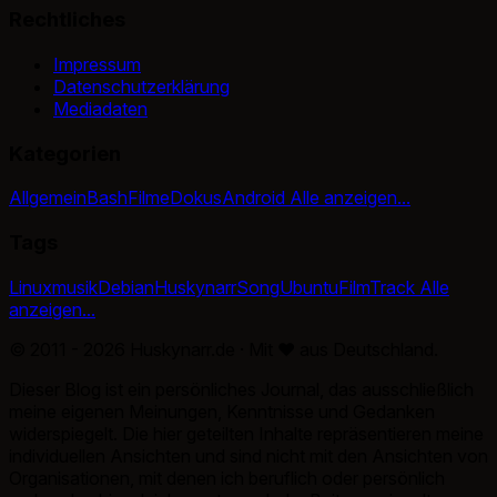
Rechtliches
Impressum
Datenschutzerklärung
Mediadaten
Kategorien
Allgemein
Bash
Filme
Dokus
Android
Alle anzeigen...
Tags
Linux
musik
Debian
Huskynarr
Song
Ubuntu
Film
Track
Alle
anzeigen...
© 2011 - 2026 Huskynarr.de · Mit
♥
aus Deutschland.
Dieser Blog ist ein persönliches Journal, das ausschließlich
meine eigenen Meinungen, Kenntnisse und Gedanken
widerspiegelt. Die hier geteilten Inhalte repräsentieren meine
individuellen Ansichten und sind nicht mit den Ansichten von
Organisationen, mit denen ich beruflich oder persönlich