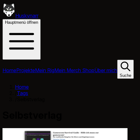
Huskynarr
Hauptmenü öffnen
Home
Projekte
Mein Rig
Mein Merch Shop
Über mich
Suche
Home
/
Tags
/
Selbstverlag
Selbstverlag