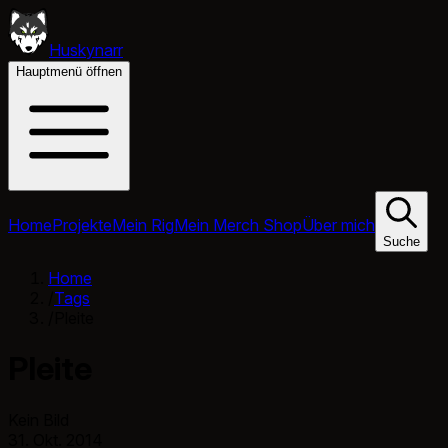
Huskynarr
Hauptmenü öffnen
Home
Projekte
Mein Rig
Mein Merch Shop
Über mich
Suche
Home
/
Tags
/
Pleite
Pleite
Kein Bild
31. Okt. 2014