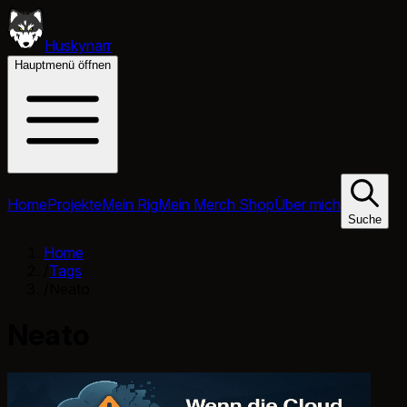
Huskynarr
Hauptmenü öffnen
Home
Projekte
Mein Rig
Mein Merch Shop
Über mich
Suche
Home
/
Tags
/
Neato
Neato