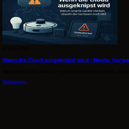
4. Dez. 2025
Wenn die Cloud ausgeknipst wird – Neato, Vorw
Neato macht die Cloud zu – und damit sind die smarten Saugro
Weiterlesen