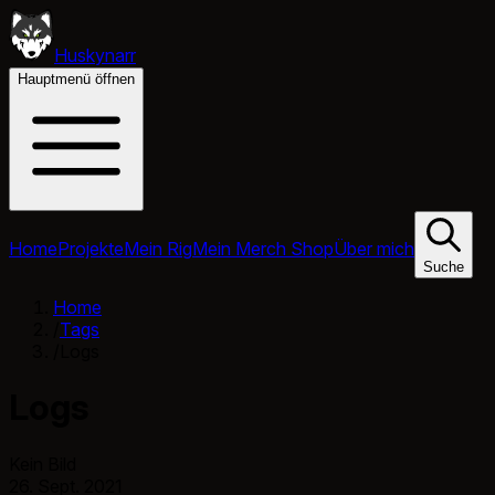
Huskynarr
Hauptmenü öffnen
Home
Projekte
Mein Rig
Mein Merch Shop
Über mich
Suche
Home
/
Tags
/
Logs
Logs
Kein Bild
26. Sept. 2021