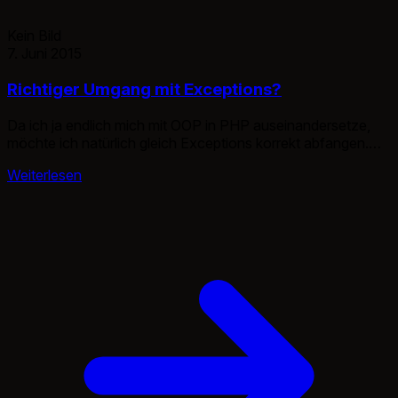
Kein Bild
7. Juni 2015
Richtiger Umgang mit Exceptions?
Da ich ja endlich mich mit OOP in PHP auseinandersetze,
möchte ich natürlich gleich Exceptions korrekt abfangen.
Die sind natürlich nur für die Signalisierung eines Fehlers
Weiterlesen
zuständig. Sonst würden sie ja nicht “Ausnahmen” heißen.
Mit dieser Exception kann man dann ein weiteres vorgehen
einfacher und korrekt behandeln. So kann ich sagen wenn
Exception XYZ eintrifft […]