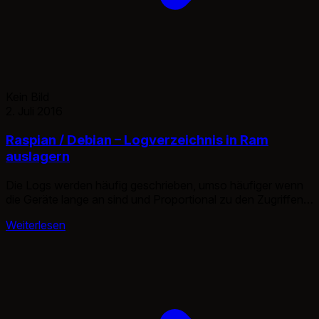
Kein Bild
2. Juli 2016
Raspian / Debian – Logverzeichnis in Ram
auslagern
Die Logs werden häufig geschrieben, umso häufiger wenn
die Geräte lange an sind und Proportional zu den Zugriffen.
Denn nicht nur Errorlogs steigen mit der Zeit, sondern auch
Weiterlesen
die Syslogs sowie die Access Logs. Gerade bei
Webservern. Manch einer der seinen Pi, als Webserver
betreibt oder andere Mikroserver, dem läuft mal schnell der
Speicher voll. […]