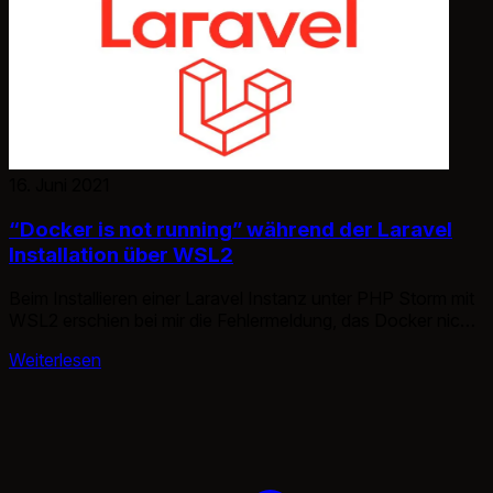
16. Juni 2021
“Docker is not running” während der Laravel
Installation über WSL2
Beim Installieren einer Laravel Instanz unter PHP Storm mit
WSL2 erschien bei mir die Fehlermeldung, das Docker nicht
laufen würde.
Weiterlesen