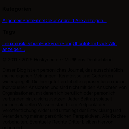
Kategorien
Allgemein
Bash
Filme
Dokus
Android
Alle anzeigen...
Tags
Linux
musik
Debian
Huskynarr
Song
Ubuntu
Film
Track
Alle
anzeigen...
© 2011 - 2026 Huskynarr.de · Mit
♥
aus Deutschland.
Dieser Blog ist ein persönliches Journal, das ausschließlich
meine eigenen Meinungen, Kenntnisse und Gedanken
widerspiegelt. Die hier geteilten Inhalte repräsentieren meine
individuellen Ansichten und sind nicht mit den Ansichten von
Organisationen, mit denen ich beruflich oder persönlich
verbunden bin, gleichzusetzen. Jeder Beitrag spiegelt
meinen aktuellen Wissensstand zum Zeitpunkt der
Veröffentlichung wider und unterliegt der Entwicklung und
Veränderung meiner persönlichen Perspektiven. Alle Rechte
vorbehalten. Eventuelle Rechte Dritter bleiben hiervon
unberührt.