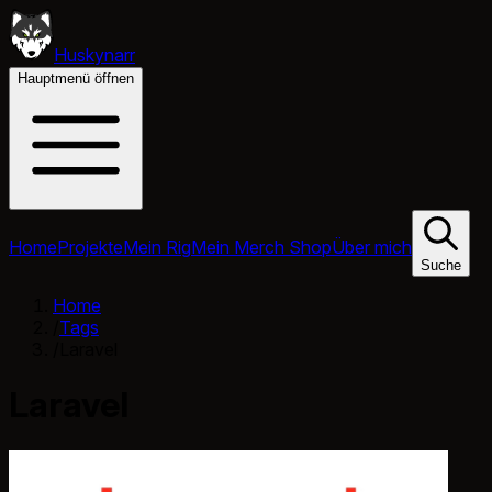
Huskynarr
Hauptmenü öffnen
Home
Projekte
Mein Rig
Mein Merch Shop
Über mich
Suche
Home
/
Tags
/
Laravel
Laravel