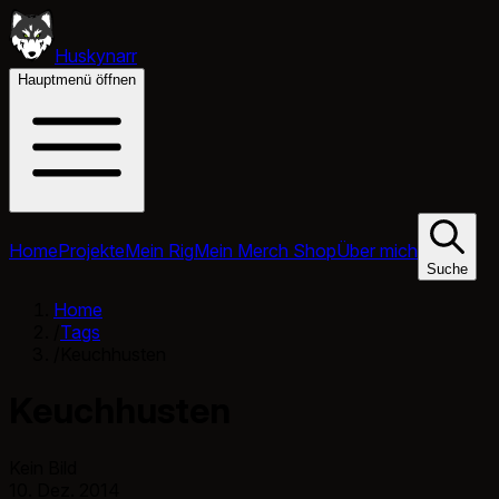
Huskynarr
Hauptmenü öffnen
Home
Projekte
Mein Rig
Mein Merch Shop
Über mich
Suche
Home
/
Tags
/
Keuchhusten
Keuchhusten
Kein Bild
10. Dez. 2014