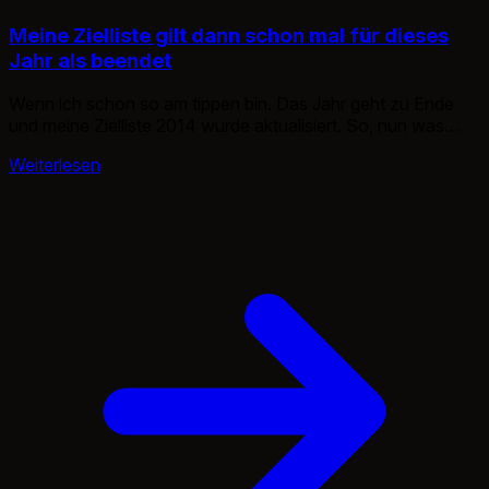
Meine Zielliste gilt dann schon mal für dieses
Jahr als beendet
Wenn ich schon so am tippen bin. Das Jahr geht zu Ende
und meine Zielliste 2014 wurde aktualisiert. So, nun was
habe ich erreich und was nicht. Gut, ich habe mein
Weiterlesen
Gewerbe, eine der Domains abgekauft, die andere Domain
hat sich leider erledigt. Open Source… FUCK. Ich hätte da
wirklich Kohle rausholen können, nicht gerade […]